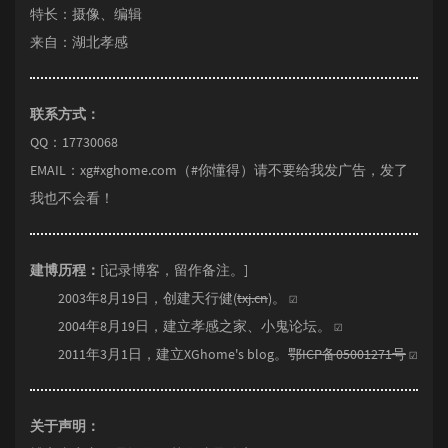
特长：摄像、编辑
来自：湖北孝感
联系方式：
QQ：17730068
EMAIL：xg#xghome.com（#你懂得）请不要给我发广告，发了
我也不会看！
建博历程：
[记录博客，留作备注。]
2003年8月19日，创建天行健(
txj.cn
)。 ☑
2004年8月19日，建立孝感之家、
小鬼论坛
。 ☑
2011年3月1日，建立XGhome's blog。
鄂ICP备05001271号
☑
关于声明：