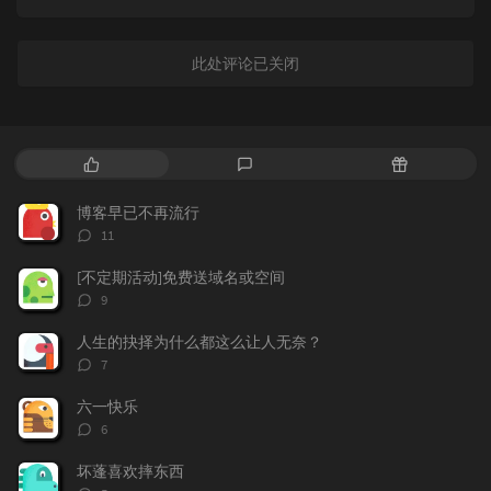
此处评论已关闭
热
最
随
门
新
机
文
评
文
博客早已不再流行
章
论
章
评
11
论
数：
[不定期活动]免费送域名或空间
评
9
论
数：
人生的抉择为什么都这么让人无奈？
评
7
论
数：
六一快乐
评
6
论
数：
坏蓬喜欢摔东西
评