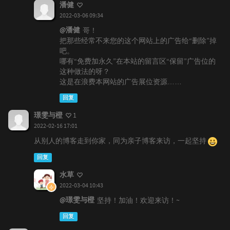
潘健
2022-03-06 09:34
@潘健
哥！
把那些经常不来您的这个网站上的广告给“删除”掉
吧。
哪有“免费加永久”在本站的留言区“保留”广告位的
这种做法的呀？
这是在浪费本网站的广告展位资源……
回复
璟雯与橙
1
2022-02-16 17:01
从别人的博客走到你家，同为亲子博客来访，一起坚持
回复
水草
2022-03-04 10:43
@璟雯与橙
坚持！加油！欢迎来访！~
回复