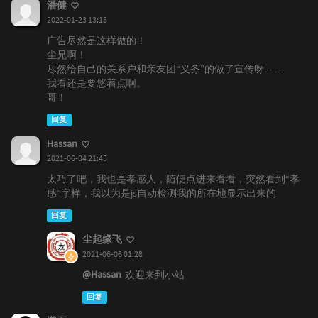
潘健
2022-01-23 13:15
广告尽然是这样做的！
尘兄啊！
尽然给自己的关系户和亲友团“义务”的做了宣传呀……
我看还是要悠着点啊。
哥！
回复
Hassan
2021-06-04 21:45
太巧了吧，我也是孝感人，随便点进来看看，突然看到“孝
感”字样，我以为是js自动检测我的所在地显示出来的
回复
尘起缘飞
2021-06-06 01:28
@Hassan
欢迎来到小站
回复