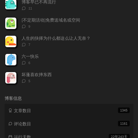
博客早已不再流行
章
论
章
评
11
论
数：
[不定期活动]免费送域名或空间
评
9
论
数：
人生的抉择为什么都这么让人无奈？
评
7
论
数：
六一快乐
评
6
论
数：
坏蓬喜欢摔东西
评
5
论
数：
博客信息
文章数目
1345
评论数目
1161
运行天数
22年243天