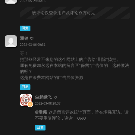
2022-05-29 06:16
该评论仅登录用户及评论双方可见
回复
潘健
2022-03-06 09:31
哥！
把那些经常不来您的这个网站上的广告给“删除”掉把。
哪有免费加永远在本站的留言区“保留”广告位的，这种做法
的呀？
这是在浪费本网站的广告展位资源……
回复
尘起缘飞
2022-03-08 20:37
@潘健
这是留言评论统计页面，旨在增强互访。请
不要重复评论，谢谢！OωO
回复