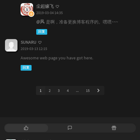
尘起缘飞
2019-03-04 14:35
@风
是啊，准备更换博客程序的。嘿嘿~~~
回复
SUNARU
2019-03-13 12:15
Awesome web page you have got here.
回复
1
2
3
4
...
15
热
最
随
门
新
机
文
评
文