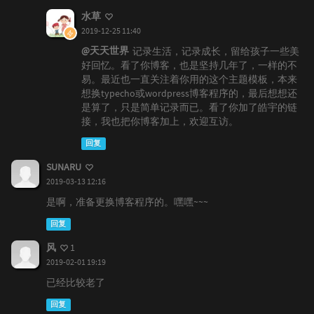
水草
2019-12-25 11:40
@天天世界
记录生活，记录成长，留给孩子一些美
好回忆。看了你博客，也是坚持几年了，一样的不
易。最近也一直关注着你用的这个主题模板，本来
想换typecho或wordpress博客程序的，最后想想还
是算了，只是简单记录而已。看了你加了皓宇的链
接，我也把你博客加上，欢迎互访。
回复
SUNARU
2019-03-13 12:16
是啊，准备更换博客程序的。嘿嘿~~~
回复
风
1
2019-02-01 19:19
已经比较老了
回复