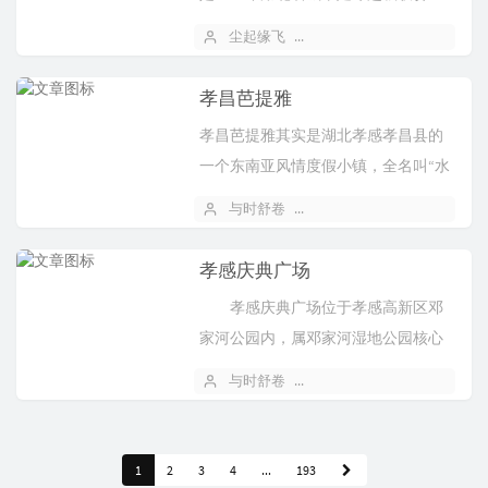
（简称“楚超”）的参赛代表，代表孝
尘起缘飞
2026 年 04 月 29 日
感市出战 。
孝昌芭提雅‌
‌孝昌芭提雅‌其实是湖北孝感孝昌县的
一个‌东南亚风情度假小镇‌，全名叫“水
乡曹砦芭提雅度假游乐小镇”，就在‌孝
与时舒卷
2026 年 04 月 22 日
昌县陡山乡曹砦村‌，是孝感市首个沉
浸式东南亚...
孝感庆典广场
孝感庆典广场位于孝感高新区邓
家河公园内，属邓家河湿地公园核心
区域，是今年建成并投入使用的城市
与时舒卷
2026 年 03 月 18 日
新地标，以戏曲“云水袖”为设计灵
感，融合生态、文化与公共活...
1
2
3
4
...
193