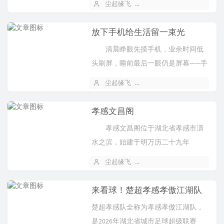
尘起缘飞
2026 年 05 月 20 日
休闲度假、餐饮购物为一体的大型文
化高科技主题乐园。业务包...
放下手机给生活留一束光
清晨睁眼先摸手机，业余时间低
头刷屏，睡前最后一眼仍是屏幕——手
机早已成了我们最亲密的 “伙伴”，却
尘起缘飞
2026 年 05 月 13 日
也悄悄偷走了健康与时光。 视
力，是最先被消耗的宝藏...
孝感文昌阁
孝感文昌阁位于湖北省孝感市澴
水之滨，始建于明万历二十九年
（1601年），由知县彭同魁为振兴文
尘起缘飞
2026 年 05 月 06 日
风主持修建，占地面积30余亩，为五
层楼阁式建筑，高约35米...
来看球！楚超孝感孝傲江湖队‌
楚超孝感队‌全称为‌孝感孝傲江湖队‌，
是2026年湖北省城市足球超级联赛