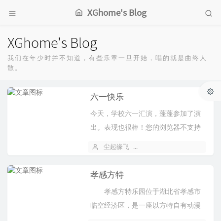
XGhome's Blog
XGhome's Blog
我们在年少时并不知道，有些乐章一旦开始，唱的就是曲终人
散。
六一快乐
今天，学校六一汇演，蓬蓬参加了演
出。表现也很棒！您的浏览器不支持
HTML5的 video 标签，无法为您播放！
尘起缘飞
2026 年 05 月 28 日
6
孝感方特
孝感方特乐园位于湖北省孝感市
临空经济区，是一座以方特自有动漫
IP为主题，集互动体验、科普教育、