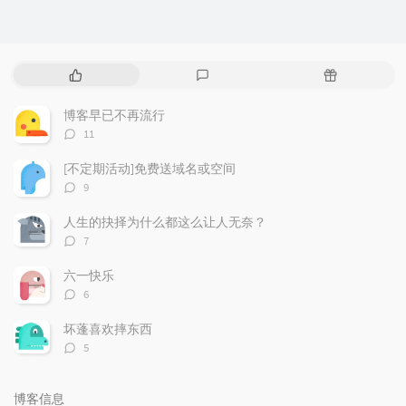
热
最
随
门
新
机
文
评
文
博客早已不再流行
章
论
章
评
11
论
数：
[不定期活动]免费送域名或空间
评
9
论
数：
人生的抉择为什么都这么让人无奈？
评
7
论
数：
六一快乐
评
6
论
数：
坏蓬喜欢摔东西
评
5
论
数：
博客信息