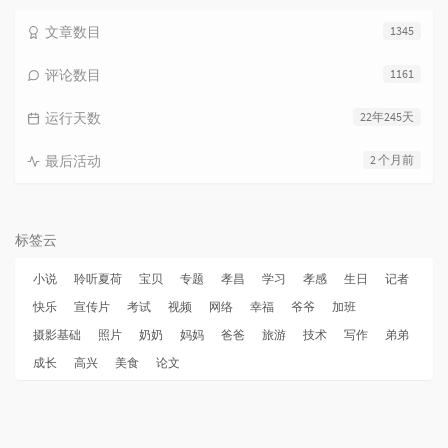
文章数目
1345
评论数目
1161
运行天数
22年245天
最后活动
2 个月前
标签云
小说
聆听夏荷
宝贝
专题
孝昌
学习
孝感
生日
记者
快乐
宣传片
考试
视频
网络
幸福
爷爷
加班
摄影基础
照片
奶奶
妈妈
爸爸
旅游
技术
写作
弟弟
成长
高兴
美食
论文