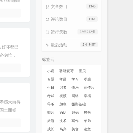
易囤脂肪睡眠
文章数目
1345
评论数目
1161
运行天数
22年242天
最后活动
2 个月前
过去好坏都已
必匆忙，
标签云
小说
聆听夏荷
宝贝
专题
孝昌
学习
孝感
生日
记者
快乐
宣传片
考试
视频
网络
幸福
孝感天而得
爷爷
加班
摄影基础
国土面积
照片
奶奶
妈妈
爸爸
旅游
技术
写作
弟弟
成长
高兴
美食
论文