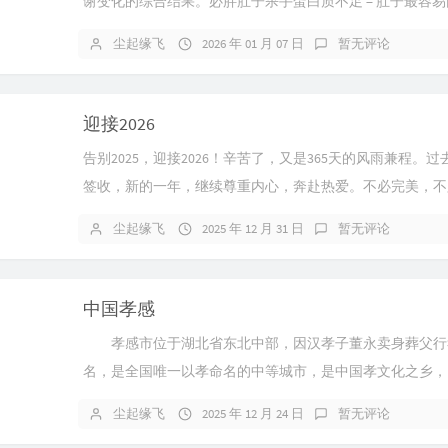
谢变化的综合结果。必胖肚子杀手蛋白质不足 = 肚子最容
< 6 ...
尘起缘飞
2026 年 01 月 07 日
暂无评论
迎接2026
告别2025，迎接2026！辛苦了，又是365天的风雨兼程。
签收，新的一年，继续尊重内心，奔赴热爱。不必完美，不
2026，我们准备迎接...
尘起缘飞
2025 年 12 月 31 日
暂无评论
中国孝感
孝感市位于湖北省东北中部，因汉孝子董永卖身葬父行
名，是全国唯一以孝命名的中等城市，是中国孝文化之乡，
8904.41平方公里。现辖1区...
尘起缘飞
2025 年 12 月 24 日
暂无评论