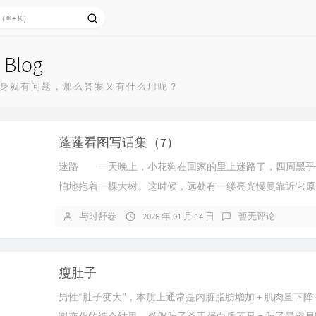
 Blog
身就有问题，那么答案又有什么用呢？
蓬蓬看图写话集（7）
迷路 一天晚上，小花狗在回家的里上迷路了，四周黑乎
怕地抱着一棵大树。这时候，远处有一缕亮光慢曼靠近它原
是小狐狸提着灯笼来找小花狗了。...
与时舒卷
2026 年 01 月 14 日
暂无评论
瘦肚子
男性“肚子变大”，本质上通常是内脏脂肪增加 + 肌肉量下降 