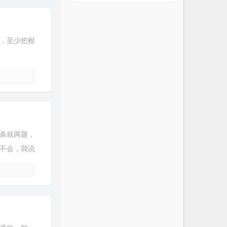
，至少把根
条就两题，
不会，我说