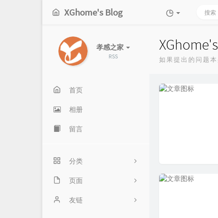
XGhome's Blog
XGhome's
孝感之家
RSS
如果提出的问题本
首页
相册
留言
分类
页面
176
友情链接
友链
91