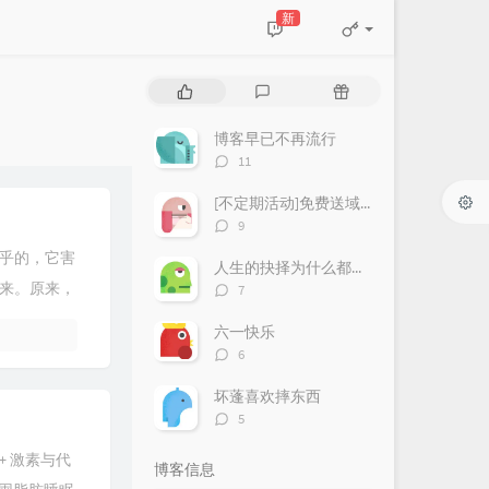
新
热
最
随
门
新
机
文
评
文
博客早已不再流行
章
论
章
评
11
论
数：
[不定期活动]免费送域名或空间
评
9
论
乎的，它害
数：
人生的抉择为什么都这么让人无奈？
评
来。原来，
7
论
数：
六一快乐
评
6
论
数：
坏蓬喜欢摔东西
评
5
论
数：
+ 激素与代
博客信息