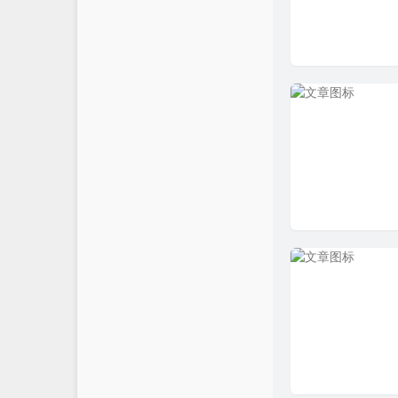
文章归档
JiaYu Blog
145
推荐主机
谷子猫的博客
270
关于博客
有个博客
322
130
200