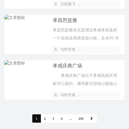
（简称“楚超”）的参赛代表，代表孝
尘起缘飞
2026 年 04 月 29 日
感市出战 。
孝昌芭提雅‌
‌孝昌芭提雅‌其实是湖北孝感孝昌县的
一个‌东南亚风情度假小镇‌，全名叫“水
乡曹砦芭提雅度假游乐小镇”，就在‌孝
与时舒卷
2026 年 04 月 22 日
昌县陡山乡曹砦村‌，是孝感市首个沉
浸式东南亚...
孝感庆典广场
孝感庆典广场位于孝感高新区邓
家河公园内，属邓家河湿地公园核心
区域，是今年建成并投入使用的城市
与时舒卷
2026 年 03 月 18 日
新地标，以戏曲“云水袖”为设计灵
感，融合生态、文化与公共活...
1
2
3
4
...
193