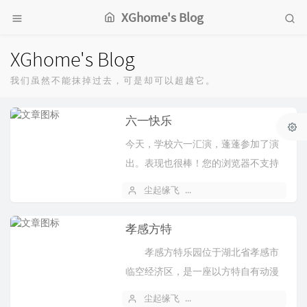
XGhome's Blog
XGhome's Blog
我们虽然不能抹掉过去，可是却可以超越它。
六一快乐
今天，学校六一汇演，蓬蓬参加了演
出。表现也很棒！您的浏览器不支持
HTML5的 video 标签，无法为您播放！
尘起缘飞
2026 年 05 月 28 日
6
孝感方特
孝感方特乐园位于湖北省孝感市
临空经济区，是一座以方特自有动漫
IP为主题，集互动体验、科普教育、
尘起缘飞
2026 年 05 月 20 日