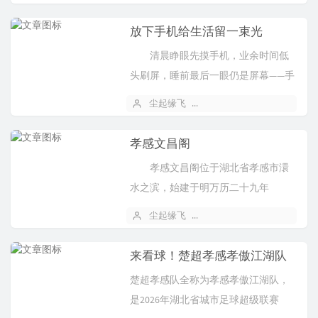
休闲度假、餐饮购物为一体的大型文
化高科技主题乐园。业务包...
放下手机给生活留一束光
清晨睁眼先摸手机，业余时间低
头刷屏，睡前最后一眼仍是屏幕——手
机早已成了我们最亲密的 “伙伴”，却
尘起缘飞
2026 年 05 月 13 日
也悄悄偷走了健康与时光。 视
力，是最先被消耗的宝藏...
孝感文昌阁
孝感文昌阁位于湖北省孝感市澴
水之滨，始建于明万历二十九年
（1601年），由知县彭同魁为振兴文
尘起缘飞
2026 年 05 月 06 日
风主持修建，占地面积30余亩，为五
层楼阁式建筑，高约35米...
来看球！楚超孝感孝傲江湖队‌
楚超孝感队‌全称为‌孝感孝傲江湖队‌，
是2026年湖北省城市足球超级联赛