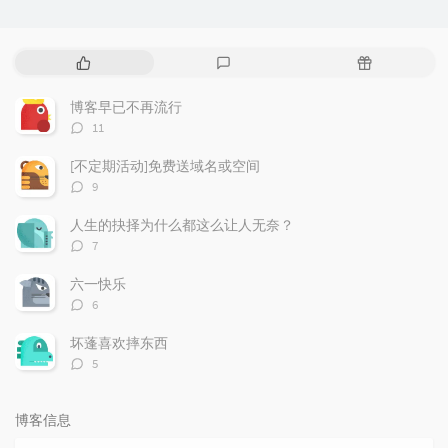
热
最
随
门
新
机
文
评
文
博客早已不再流行
章
论
章
评
11
论
数：
[不定期活动]免费送域名或空间
评
9
论
数：
人生的抉择为什么都这么让人无奈？
评
7
论
数：
六一快乐
评
6
论
数：
坏蓬喜欢摔东西
评
5
论
数：
博客信息