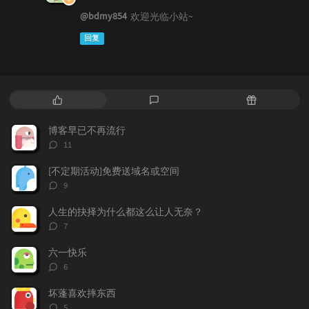
@bdmy854
欢迎光临小站~
回复
热
最
随
门
新
机
文
评
文
博客早已不再流行
章
论
章
评
11
论
数：
[不定期活动]免费送域名或空间
评
9
论
数：
人生的抉择为什么都这么让人无奈？
评
7
论
数：
六一快乐
评
6
论
数：
坏蓬喜欢摔东西
评
5