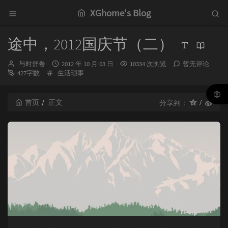
XGhome's Blog
途中，2012国庆节（二）
博
发
与时舒卷
2012 年 10 月 03 日
10334 次浏览
暂无评论
主：
分
布
427字数
生活琐事
类：
时
间：
首页
正文
分享到：