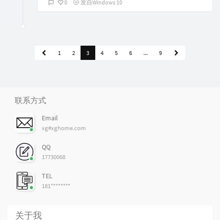
0
发自Windows 10
1
2
3
4
5
6
...
9
联系方式
Email
xg#xghome.com
QQ
17730068
TEL
181********
关于我