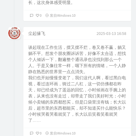
长，这次身体感受明显。
0
发自Windows 10
尘起缘飞
2025-03-13 16:58
谈起现在工作生活，摆又摆不烂，卷又卷不赢，躺又
躺不平。想发个朋友圈诉诉苦，好像不太合适，想找
个人倾诉一下，翻遍整个通讯录也没找到那么一个
人。于是又像往常一样，咽下所有的情绪，一个人静
静在熟悉的世界里一点点消失。
我们也开始慢慢变老了，我们这代人啊，看过黑白电
视，看过连环画，骑过二八杠，这一切仿佛都在昨
天，却已经成为了遥远的回忆，小时候画在手腕上的
表，从来也没有走过，却带走了我们美好时光；小时
候小卖铺的东西都想买，但是口袋里没有钱；长大以
后，超市里的东西都能买，却不知道买什么能快乐？
小时候哭着哭着就笑了，长大以后笑着笑着就哭
了……
0
发自Windows 10