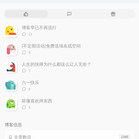
热
最
随
门
新
机
文
评
文
博客早已不再流行
章
论
章
评
11
论
数：
[不定期活动]免费送域名或空间
评
9
论
数：
人生的抉择为什么都这么让人无奈？
评
7
论
数：
六一快乐
评
6
论
数：
坏蓬喜欢摔东西
评
5
论
数：
博客信息
文章数目
1345