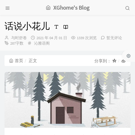
XGhome's Blog
话说小花儿
博
发
与时舒卷
2021 年 04 月 01 日
1339 次浏览
暂无评论
主：
分
布
287字数
沁雅语阁
类：
时
间：
首页
正文
分享到：