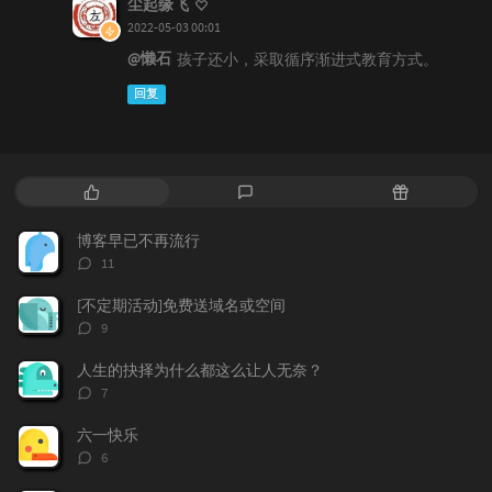
尘起缘飞
2022-05-03 00:01
@懒石
孩子还小，采取循序渐进式教育方式。
回复
热
最
随
门
新
机
文
评
文
博客早已不再流行
章
论
章
评
11
论
数：
[不定期活动]免费送域名或空间
评
9
论
数：
人生的抉择为什么都这么让人无奈？
评
7
论
数：
六一快乐
评
6
论