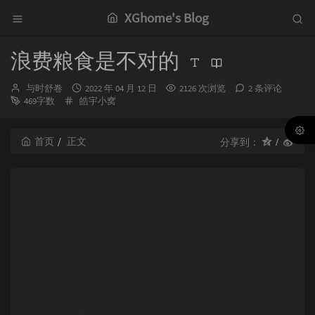
XGhome's Blog
浪费粮食是不对的
博
发
与时舒卷
2022 年 04 月 12 日
2126 次浏览
2 条评论
主：
分
布
469字数
皓宇小窝
类：
时
间：
首页
正文
分享到：