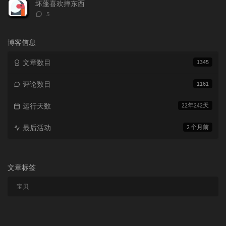
数：
坏蓬喜欢摔东西
评
5
论
数：
博客信息
文章数目
1345
评论数目
1161
运行天数
22年242天
最后活动
2 个月前
文章标签
宝贝