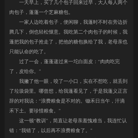
一天早上，买了几个包子回来过早，大人每人两个
肉包子，蓬蓬一个芝麻糖包。
一家人边吃着包子，便闲聊，我蓬时不时在旁边折
腾几下，倒也轻松惬意。我吃第二个肉包子的时候，我
蓬把我的包子抢走了，把他的糖包换给了我，老母亲也
只能认命的吃了。
过了一会，蓬蓬递过来一坨白面皮：“肉肉吃完
了，皮给你。”
我撇了他一眼，咬了一小口，实在不想吃，就丢到
了垃圾袋里。哪曾想，给我蓬看见了，于是我蓬义正言
辞的对我说：“浪费粮食是不对的。锄禾日当午，汗滴
禾下土。要珍惜粮食。”
这一顿“教训”，简直让老母亲羞愧难当，我连忙认
错：“我错了，以后再不浪费粮食了。”