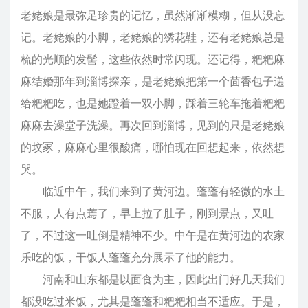
老姥娘是最弥足珍贵的记忆，虽然渐渐模糊，但从没忘
记。老姥娘的小脚，老姥娘的绣花鞋，还有老姥娘总是
梳的光顺的发髻，这些依然时常闪现。还记得，粑粑麻
麻结婚那年到淄博探亲，是老姥娘把第一个茴香包子递
给粑粑吃，也是她蹬着一双小脚，踩着三轮车拖着粑粑
麻麻去澡堂子洗澡。再次回到淄博，见到的只是老姥娘
的坟冢，麻麻心里很酸痛，哪怕现在回想起来，依然想
哭。
临近中午，我们来到了黄河边。蓬蓬有轻微的水土
不服，人有点蔫了，早上拉了肚子，刚到景点，又吐
了，不过这一吐倒是精神不少。中午是在黄河边的农家
乐吃的饭，干饭人蓬蓬充分展示了他的能力。
河南和山东都是以面食为主，因此出门好几天我们
都没吃过米饭，尤其是蓬蓬和粑粑相当不适应。于是，