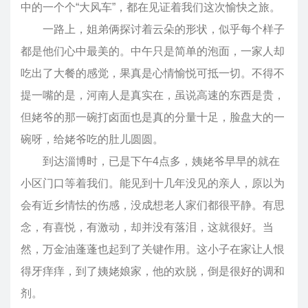
中的一个个“大风车”，都在见证着我们这次愉快之旅。
一路上，姐弟俩探讨着云朵的形状，似乎每个样子
都是他们心中最美的。中午只是简单的泡面，一家人却
吃出了大餐的感觉，果真是心情愉悦可抵一切。不得不
提一嘴的是，河南人是真实在，虽说高速的东西是贵，
但姥爷的那一碗打卤面也是真的分量十足，脸盘大的一
碗呀，给姥爷吃的肚儿圆圆。
到达淄博时，已是下午4点多，姨姥爷早早的就在
小区门口等着我们。能见到十几年没见的亲人，原以为
会有近乡情怯的伤感，没成想老人家们都很平静。有思
念，有喜悦，有激动，却并没有落泪，这就很好。当
然，万金油蓬蓬也起到了关键作用。这小子在家让人恨
得牙痒痒，到了姨姥娘家，他的欢脱，倒是很好的调和
剂。