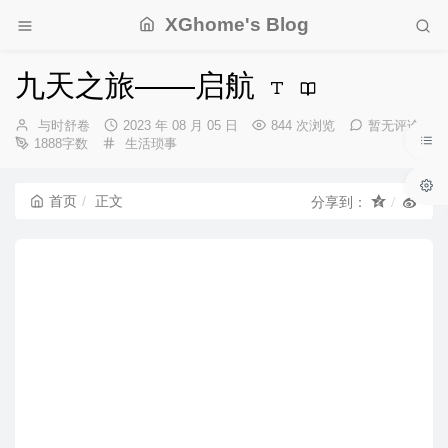
XGhome's Blog
九天之旅——启航
博
发
与时舒卷
2023 年 08 月 05 日
844 次浏览
暂无评论
主：
分
布
1888字数
生活琐事
类：
时
间：
首页
正文
分享到：