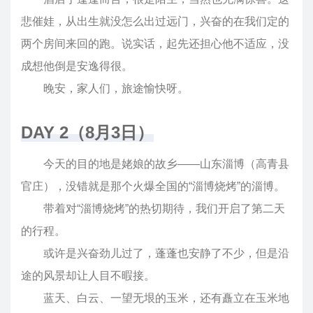
悲催娃，从出生就没怎么出过远门，兴奋的在我们定的
两个房间来回的跑。说实话，起先还担心他不适应，没
成想他倒是安逸得很。
晚安，家人们，旅途愉快呀。
DAY 2（8月3日）
今天的目的地是姥娘的故乡——山东淄博（高青县
官庄），没错就是那个火爆全国的“淄博烧烤”的淄博。
带着对“淄博烧烤”的热切期待，我们开启了第二天
的行程。
或许是兴奋劲儿过了，蓬蓬也安静了不少，但是沿
途的风景却让人目不暇接。
蓝天、白云、一望无垠的玉米，还有矗立在玉米地