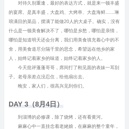
对待久别重逢，最好的表达方式，就是来一顿丰盛
的宴席。是真丰盛，大盘鸡、大烤串、大盘海鲜……琳
琅满目的菜品，摆满了能做20人的大桌子。确实，没有
什么是一顿美食解决不了，哪怕是乡愁，哪怕是亲情，
哪怕是知道明天还会分离，我们用美食填充着心中的不
舍，用美食道尽分隔千里的思念，希望远在他乡的家
人，始终记着家乡的味道，始终记着家乡的人。
今天批评蓬蓬哥哥，席间打了刚见面的表妹一耳刮
子。老母亲差点没忍住，给他扇出去。
晚安，家人们，很高兴见到你们。
DAY 3（8月4日）
到淄博的必修课，除了烧烤，还有看黄河。
麻麻心中一直挂念着老姥娘，在麻麻的整个童年，