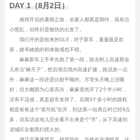
DAY 1（8月2日）
难得开启的暑期之旅，全家人都甚是期待，虽有点
小慌乱，但终归是愉快的出发了。
我们开的是租来的GL8，对于新车，蓬蓬最是欢
喜，姥爷姥娘的初体验感也不错。
麻麻新车上手率先跑了第一段，除去刚上高速那会
儿有点“麻爪子”，然后湖北境内高速扩建，路况差一点
外，麻麻这一段还是比较平顺的。尽管头天晚上没睡
好，但大概因为心里高兴，麻麻竟然开了2个半小时，
没有不适感，真是超常发挥了。后期3个多小时的路程
都是爸爸这个“老司机”在开，到达第一站商丘时已经9点
多，说实话这地儿完全看不出来是个“市”，从下高速到
进城区全都黑灯瞎火的。
酒店于蓬蓬而言，很是陌生，当然也充满惊喜。这