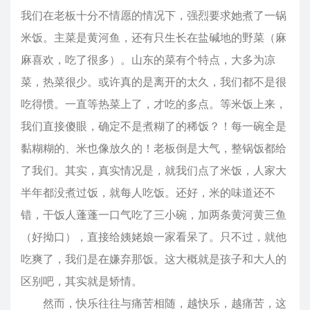
我们在老板十分不情愿的情况下，强烈要求她煮了一锅
米饭。主菜是黄河鱼，还有只生长在盐碱地的野菜（麻
麻喜欢，吃了很多）。山东的菜有个特点，大多为凉
菜，热菜很少。或许真的是离开的太久，我们都不是很
吃得惯。一直等热菜上了，才吃的多点。等米饭上来，
我们直接傻眼，确定不是煮糊了的稀饭？！每一碗全是
黏糊糊的、米也像放久的！老板倒是大气，整锅饭都给
了我们。其实，真实情况是，就我们点了米饭，人家大
半年都没煮过饭，就每人吃饭。还好，米的味道还不
错，干饭人蓬蓬一口气吃了三小碗，加两条黄河黄三鱼
（好拗口），直接给姨姥娘一家看呆了。只不过，就他
吃爽了，我们是在嫌弃那饭。这大概就是孩子和大人的
区别吧，其实就是矫情。
然而，快乐往往与痛苦相随，越快乐，越痛苦，这