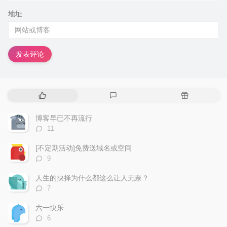
地址
发表评论
热
最
随
门
新
机
文
评
文
博客早已不再流行
章
论
章
评
11
论
数：
[不定期活动]免费送域名或空间
评
9
论
数：
人生的抉择为什么都这么让人无奈？
评
7
论
数：
六一快乐
评
6
论