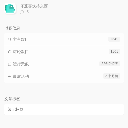
数：
坏蓬喜欢摔东西
评
5
论
数：
博客信息
文章数目
1345
评论数目
1161
运行天数
22年242天
最后活动
2 个月前
文章标签
暂无标签