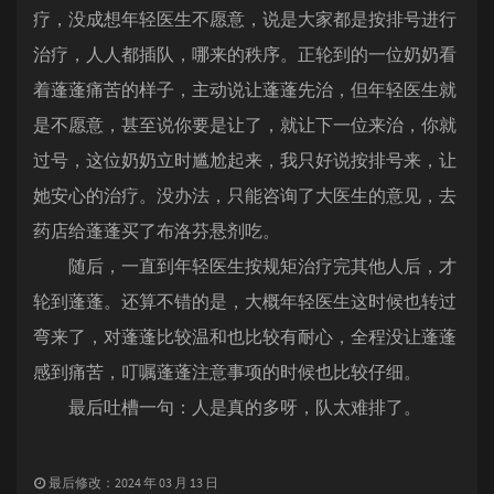
疗，没成想年轻医生不愿意，说是大家都是按排号进行
治疗，人人都插队，哪来的秩序。正轮到的一位奶奶看
着蓬蓬痛苦的样子，主动说让蓬蓬先治，但年轻医生就
是不愿意，甚至说你要是让了，就让下一位来治，你就
过号，这位奶奶立时尴尬起来，我只好说按排号来，让
她安心的治疗。没办法，只能咨询了大医生的意见，去
药店给蓬蓬买了布洛芬悬剂吃。
随后，一直到年轻医生按规矩治疗完其他人后，才
轮到蓬蓬。还算不错的是，大概年轻医生这时候也转过
弯来了，对蓬蓬比较温和也比较有耐心，全程没让蓬蓬
感到痛苦，叮嘱蓬蓬注意事项的时候也比较仔细。
最后吐槽一句：人是真的多呀，队太难排了。
最后修改：2024 年 03 月 13 日