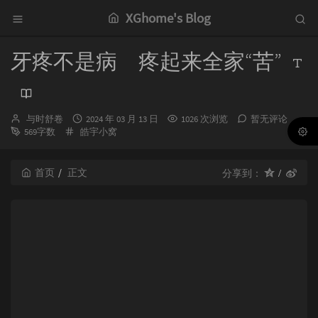
XGhome's Blog
牙疼不是病 疼起来全家“苦”
博
发
与时舒卷
2024 年 03 月 13 日
1026 次浏览
暂无评论
主：
分
布
569字数
皓宇小窝
类：
时
间：
首页
正文
分享到：