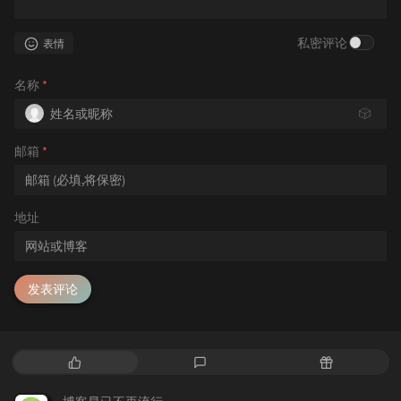
私密评论
表情
名称
*
🎲
邮箱
*
地址
发表评论
热
最
随
门
新
机
文
评
文