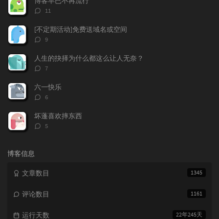
博客早已不再流行
章
论
章
评
11
论
数：
[不定期活动]免费送域名或空间
评
9
论
数：
人生的抉择为什么都这么让人无奈？
评
7
论
数：
六一快乐
评
6
论
数：
坏蓬喜欢摔东西
评
5
论
数：
博客信息
文章数目
1345
评论数目
1161
运行天数
22年245天