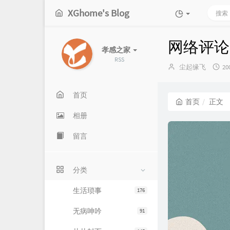
XGhome's Blog
网络评论
孝感之家
RSS
博
发
尘起缘飞
20
主：
布
时
间
首页
首页
正文
相册
留言
分类
生活琐事
176
无病呻吟
91