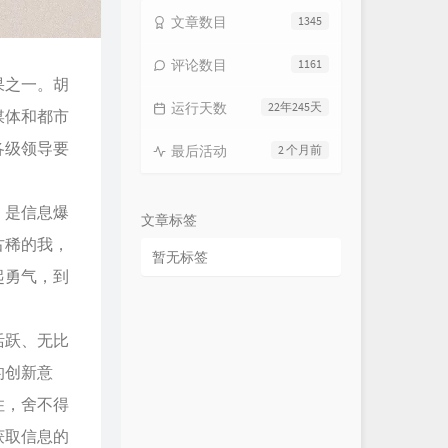
文章数目
1345
评论数目
1161
果之一。胡
运行天数
22年245天
媒体和都市
各级领导要
最后活动
2 个月前
，是信息爆
文章标签
古稀的我，
暂无标签
起勇气，到
活跃、无比
的创新意
住，舍不得
获取信息的