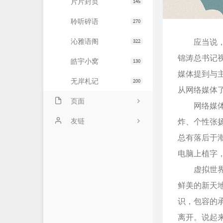
片片封页
145
聆听碎语
270
沁雅语阁
应当说，网
322
锦涛总书记
皓宇小窝
130
媒体提到与
无岸札记
200
从网络媒体
页面
网络媒体的
友情链接
友链
炸、个性张
总有落后于
文章归档
JiaYu Blog
电脑上植字
推荐主机
谷子猫的博客
虚拟世界，
关于博客
有个博客
鲜美的新天
识，包容的
离开。说起