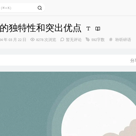
的独特性和突出优点
分
04 年 03 月 22 日
8278 次浏览
暂无评论
592字数
聆听碎语
类：
：
分