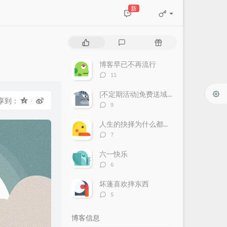
新
热
最
随
门
新
机
文
评
文
博客早已不再流行
章
论
章
评
11
论
数：
[不定期活动]免费送域名或空间
享到：
评
9
论
数：
人生的抉择为什么都这么让人无奈？
评
7
论
数：
六一快乐
评
6
论
数：
坏蓬喜欢摔东西
评
5
论
数：
博客信息