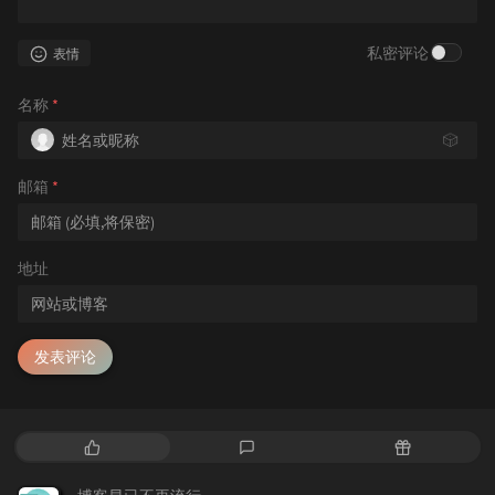
私密评论
表情
名称
*
🎲
邮箱
*
地址
发表评论
热
最
随
门
新
机
文
评
文