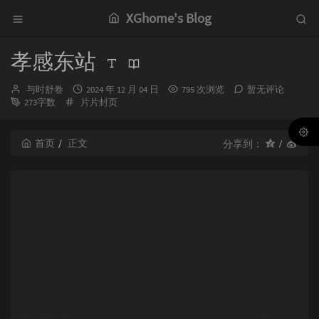
XGhome's Blog
孝感东站
博
发
与时舒卷
2024 年 12 月 04 日
795 次浏览
暂无评论
主：
分
布
273字数
片片封页
类：
时
间：
首页
正文
分享到：