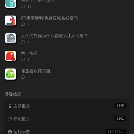
博客早已不再流行
章
论
章
评
11
论
数：
[不定期活动]免费送域名或空间
评
9
论
数：
人生的抉择为什么都这么让人无奈？
评
7
论
数：
六一快乐
评
6
论
数：
坏蓬喜欢摔东西
评
5
论
数：
博客信息
文章数目
1345
评论数目
1161
运行天数
22年243天