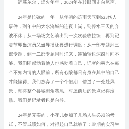
辞暮尔尔，烟火年年，2024年在转眼间走向尾声。
24年是忙碌的一年，从年初的冻雨天气到523伤人
事件，到年中的大水淹城的连夜上岗，到停水三天的奔
波不休；从一场场文艺演出到一次次验收拉练，再到记
者节即当演员又当导播还要进行调度；从一部专题到三
部专题，到十二部专题同时涌来，连轴转也深感时间不
够。我们即感动着他人也感动着自己，记者的荣光在每
个不知内情的人眼前，所有心酸都只有身在其中的自己
才能懂得。我们放弃了一个个假期，错过了一处处风
景，却将整个县城街角巷尾、村屋前后的景点记得滚
熟。我们是记录者也是向导。
24年是充实的，小花儿参加了几场人生必须的考
试，不管成绩如何，对得起自己就够了；暑期的实习生