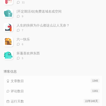
章
论
章
评
11
论
数：
[不定期活动]免费送域名或空间
评
9
论
数：
人生的抉择为什么都这么让人无奈？
评
7
论
数：
六一快乐
评
6
论
数：
坏蓬喜欢摔东西
评
5
论
数：
博客信息
文章数目
1345
评论数目
1161
运行天数
22年245天