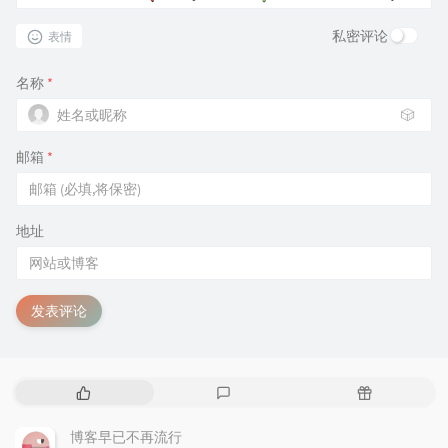
私密评论
表情
名称
*
🎲
邮箱
*
地址
发表评论
热
最
随
门
新
机
文
评
文
博客早已不再流行