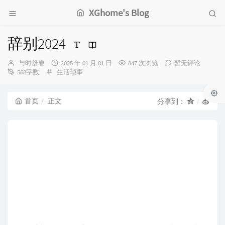
XGhome's Blog
辞别2024
博
发
与时舒卷
2025 年 01 月 01 日
847 次浏览
暂无评论
主：
分
布
568字数
生活琐事
类：
时
间：
首页
正文
分享到：