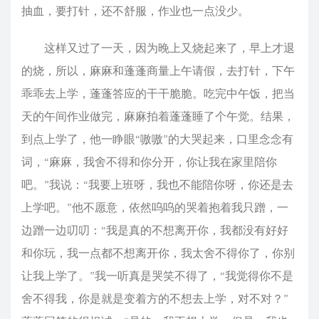
抽血，要打针，还不舒服，作业也一点没少。
这样又过了一天，因为晚上又烧起来了，早上才退
的烧，所以，麻麻和蓬蓬商量上午请假，去打针，下午
乖乖去上学，蓬蓬答应的干干脆脆。吃完中午饭，把当
天的午间作业做完，麻麻拍着蓬蓬睡了个午觉。结果，
到点上学了，他一睁眼“嗷嗷”的大哭起来，口里念念有
词，“麻麻，我舍不得和你分开，你让我在家里陪你
吧。”我说：“我要上班呀，我也不能陪你呀，你还是去
上学吧。”他不愿意，依然呜呜的哭着抱着我只蹭，一
边蹭一边叨叨：“我是真的不想离开你，我都没有好好
和你玩，我一点都不想离开你，我太舍不得你了，你别
让我上学了。”我一听真是哭笑不得了，“我觉得你不是
舍不得我，你是就是变着方的不想去上学，对不对？”