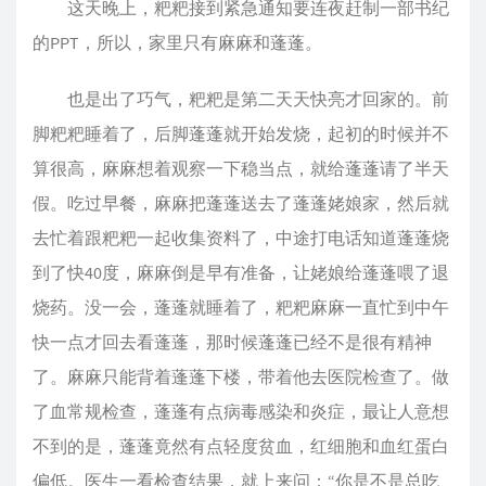
这天晚上，粑粑接到紧急通知要连夜赶制一部书纪
的PPT，所以，家里只有麻麻和蓬蓬。
也是出了巧气，粑粑是第二天天快亮才回家的。前
脚粑粑睡着了，后脚蓬蓬就开始发烧，起初的时候并不
算很高，麻麻想着观察一下稳当点，就给蓬蓬请了半天
假。吃过早餐，麻麻把蓬蓬送去了蓬蓬姥娘家，然后就
去忙着跟粑粑一起收集资料了，中途打电话知道蓬蓬烧
到了快40度，麻麻倒是早有准备，让姥娘给蓬蓬喂了退
烧药。没一会，蓬蓬就睡着了，粑粑麻麻一直忙到中午
快一点才回去看蓬蓬，那时候蓬蓬已经不是很有精神
了。麻麻只能背着蓬蓬下楼，带着他去医院检查了。做
了血常规检查，蓬蓬有点病毒感染和炎症，最让人意想
不到的是，蓬蓬竟然有点轻度贫血，红细胞和血红蛋白
偏低。医生一看检查结果，就上来问：“你是不是总吃