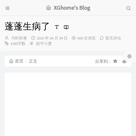
XGhome's Blog
蓬蓬生病了
博
发
与时舒卷
2025 年 04 月 09 日
608 次浏览
暂无评论
主：
分
布
1390字数
皓宇小窝
类：
时
间：
首页
正文
分享到：