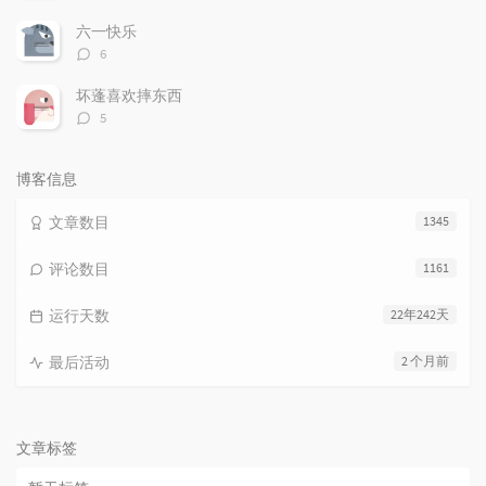
论
数：
六一快乐
评
6
论
数：
坏蓬喜欢摔东西
评
5
论
数：
博客信息
文章数目
1345
评论数目
1161
运行天数
22年242天
最后活动
2 个月前
文章标签