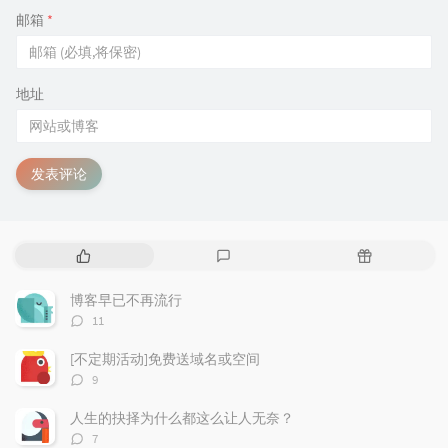
邮箱
*
地址
发表评论
热
最
随
门
新
机
文
评
文
博客早已不再流行
章
论
章
评
11
论
数：
[不定期活动]免费送域名或空间
评
9
论
数：
人生的抉择为什么都这么让人无奈？
评
7