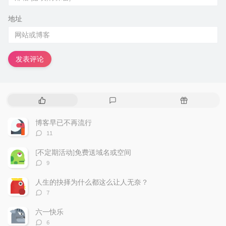
地址
发表评论
热
最
随
门
新
机
文
评
文
博客早已不再流行
章
论
章
评
11
论
数：
[不定期活动]免费送域名或空间
评
9
论
数：
人生的抉择为什么都这么让人无奈？
评
7
论
数：
六一快乐
评
6