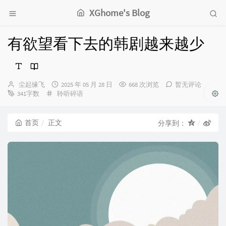
XGhome's Blog
有欲望看下去的韩剧越来越少
博
发
尘起缘飞
2025 年 05 月 28 日
668 次浏览
暂无评论
主：
分
布
341字数
聆听碎语
类：
时
间：
首页
正文
分享到：