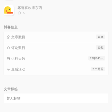
论
数：
坏蓬喜欢摔东西
评
5
论
数：
博客信息
文章数目
1345
评论数目
1161
运行天数
22年243天
最后活动
2 个月前
文章标签
暂无标签