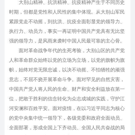
大别山精神、抗洪精神、抗疫精神产生于不同历史
时期，但都是党性和人民性的集中体现。从大别山军民
紧跟党走不动摇，到抗洪、抗疫全面彰显党的领导力、
执行力、动员力，事实一再证明中国共产党具有无比坚
强的领导力，是风雨来袭时中国人民最可靠的主心骨。
面对革命战争年代的生死考验，大别山区的共产党
人和革命群众始终以党的立场为立场，以党的旗帜为旗
帜，始终对党无限忠诚，以决不动摇、不怕牺牲的顽强
意志，不屈不挠开展革命斗争。面对罕见的自然灾害，
中国共产党人将人民的生命、财产和安全利益放在第一
位，把敢于胜利的信念转化为众志成城的实践，守护江
河安澜和百姓平安。面对疫情，在以习近平同志为核心
的党中央集中统一领导下，各级党委和政府全面动员、
全面部署，形成全国上下齐动员、全国人民共奋战的局