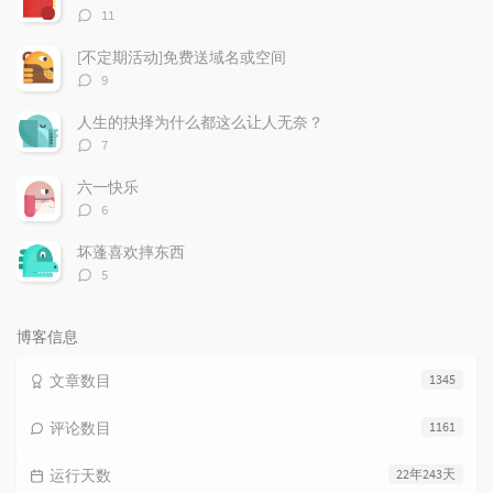
章
论
章
评
11
论
数：
[不定期活动]免费送域名或空间
评
9
论
数：
人生的抉择为什么都这么让人无奈？
评
7
论
数：
六一快乐
评
6
论
数：
坏蓬喜欢摔东西
评
5
论
数：
博客信息
文章数目
1345
评论数目
1161
运行天数
22年243天