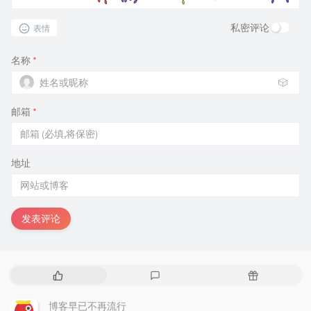
私密评论
表情
名称
*
🎲
邮箱
*
地址
发表评论
热
最
随
门
新
机
文
评
文
博客早已不再流行