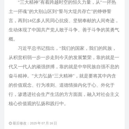
“三大精神”有着跨越时空的恒久力量，从“一抔热
土一抔魂”的大别山区到“誓与大堤共存亡”的铮铮誓
言，再到14亿多人民同心抗疫、坚韧奉献的人间奇迹，
生动体现了中国共产党人敢于斗争、善于斗争的英勇气
概。
习近平总书记指出，“我们的国家，我们的民族，
从积贫积弱一步一步走到今天的发展繁荣，靠的就是一
代又一代人的顽强拼搏，靠的就是中华民族自强不息的
奋斗精神。”大力弘扬“三大精神”，就是要将其中内含
的价值观念、行为准则、道德情操内化于心、外化于
行，渗透进社会生产生活的方方面面，融入对社会主义
核心价值观的弘扬和践行中。
最后修改：2025 年 07 月 16 日