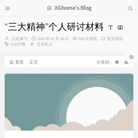
XGhome's Blog
“三大精神”个人研讨材料
博
发
尘起缘飞
2025 年 07 月 16 日
558 次浏览
暂无评论
主：
分
布
1235字数
无岸札记
类：
时
间：
首页
正文
分享到：