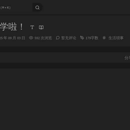
学啦！
分
25 年 09 月 03 日
592 次浏览
暂无评论
179字数
生活琐事
类：
：
分