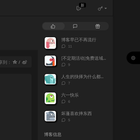
新
热
最
随
门
新
机
文
评
文
博客早已不再流行
章
论
章
评
11
论
数：
[不定期活动]免费送域名或空间
享到：
评
9
论
数：
人生的抉择为什么都这么让人无奈？
评
7
论
数：
六一快乐
评
6
论
数：
坏蓬喜欢摔东西
评
5
论
数：
博客信息