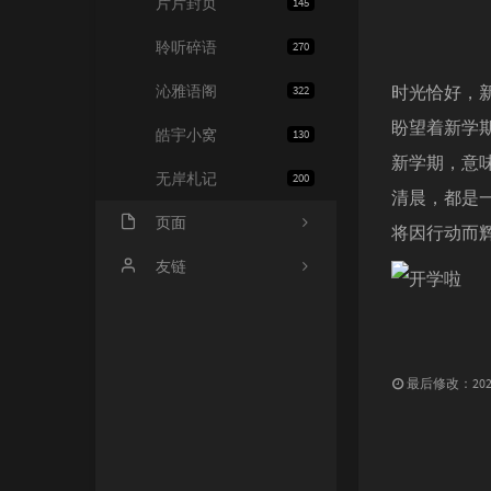
片片封页
145
聆听碎语
270
沁雅语阁
时光恰好，
322
盼望着新学
皓宇小窝
130
新学期，意
无岸札记
200
清晨，都是
页面
将因行动而
友情链接
友链
文章归档
JiaYu Blog
推荐主机
谷子猫的博客
最后修改：2025 
关于博客
有个博客