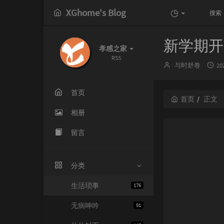
XGhome's Blog
新学期开
孝感之家
RSS
博
发
与时舒卷
20
主：
布
时
间
首页
首页
正文
相册
留言
分类
生活琐事
176
无病呻吟
91