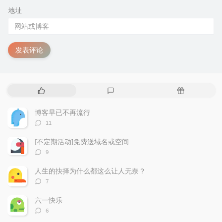
地址
发表评论
热
最
随
门
新
机
文
评
文
博客早已不再流行
章
论
章
评
11
论
数：
[不定期活动]免费送域名或空间
评
9
论
数：
人生的抉择为什么都这么让人无奈？
评
7
论
数：
六一快乐
评
6
论