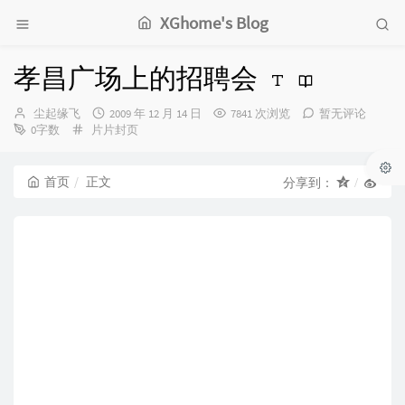
XGhome's Blog
孝昌广场上的招聘会
博
发
尘起缘飞
2009 年 12 月 14 日
7841 次浏览
暂无评论
主：
分
布
0字数
片片封页
类：
时
间：
首页
正文
分享到：