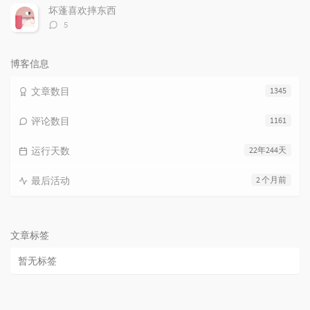
数：
坏蓬喜欢摔东西
评
5
论
数：
博客信息
文章数目
1345
评论数目
1161
运行天数
22年244天
最后活动
2 个月前
文章标签
暂无标签