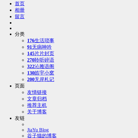
首页
相册
留言
分类
176
生活琐事
91
无病呻吟
145
片片封页
270
聆听碎语
322
沁雅语阁
130
皓宇小窝
200
无岸札记
页面
友情链接
文章归档
推荐主机
关于博客
友链
JiaYu Blog
谷子猫的博客