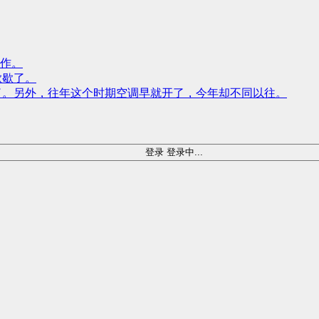
作。
歇歇了。
了。另外，往年这个时期空调早就开了，今年却不同以往。
登录
登录中...