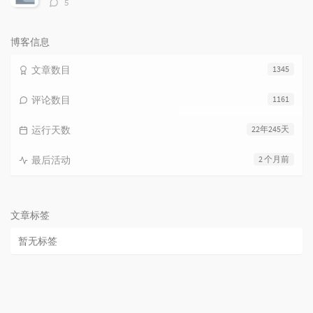
评
5
论
数：
博客信息
文章数目
1345
评论数目
1161
运行天数
22年245天
最后活动
2 个月前
文章标签
暂无标签