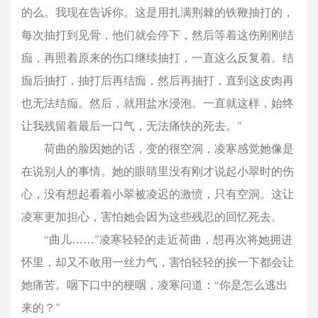
的么。我现在告诉你。这是用扎满荆棘的铁鞭抽打的，
每次抽打到见骨，他们就会停下，然后等着这伤刚刚结
痂，再照着原来的伤口继续抽打，一直这么反复着。结
痂后抽打，抽打后再结痂，然后再抽打，直到这皮肉再
也无法结痂。然后，就用盐水浸泡。一直就这样，始终
让我残留着最后一口气，无法痛快的死去。”
荷曲的脸因她的话，变的很空洞，凌寒感觉她像是
在说别人的事情。她的眼睛里没有刚才说起小翠时的伤
心，没有想起看着小翠被凌迟的激愤，只有空洞。这让
凌寒更加担心，害怕她会因为这些残忍的回忆死去。
“曲儿……”凌寒轻轻的走近荷曲，想再次将她拥进
怀里，却又不敢用一丝力气，害怕轻轻的挨一下都会让
她痛苦。咽下口中的梗咽，凌寒问道：“你是怎么逃出
来的？”