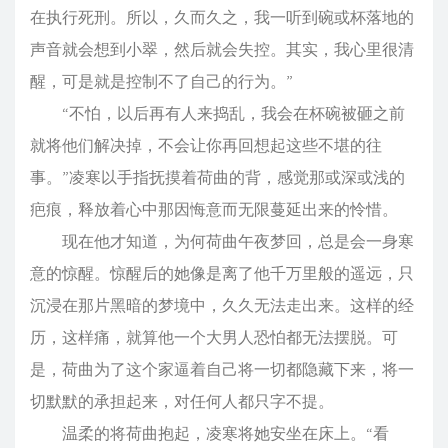
在执行死刑。所以，久而久之，我一听到碗或杯落地的
声音就会想到小翠，然后就会失控。其实，我心里很清
醒，可是就是控制不了自己的行为。”
“不怕，以后再有人来捣乱，我会在杯碗被砸之前
就将他们解决掉，不会让你再回想起这些不堪的往
事。”凌寒以手指抚摸着荷曲的背，感觉那或深或浅的
疤痕，释放着心中那因悔意而无限蔓延出来的怜惜。
现在他才知道，为何荷曲午夜梦回，总是会一身寒
意的惊醒。惊醒后的她像是离了他千万里般的遥远，只
沉浸在那片黑暗的梦境中，久久无法走出来。这样的经
历，这样痛，就算他一个大男人恐怕都无法摆脱。可
是，荷曲为了这个家逼着自己将一切都隐藏下来，将一
切默默的承担起来，对任何人都只字不提。
温柔的将荷曲抱起，凌寒将她安坐在床上。“看