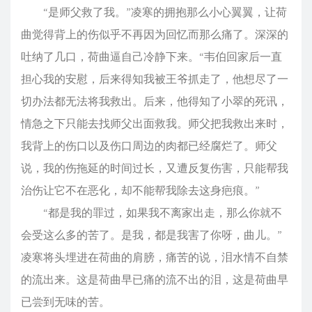
“是师父救了我。”凌寒的拥抱那么小心翼翼，让荷
曲觉得背上的伤似乎不再因为回忆而那么痛了。深深的
吐纳了几口，荷曲逼自己冷静下来。“韦伯回家后一直
担心我的安慰，后来得知我被王爷抓走了，他想尽了一
切办法都无法将我救出。后来，他得知了小翠的死讯，
情急之下只能去找师父出面救我。师父把我救出来时，
我背上的伤口以及伤口周边的肉都已经腐烂了。师父
说，我的伤拖延的时间过长，又遭反复伤害，只能帮我
治伤让它不在恶化，却不能帮我除去这身疤痕。”
“都是我的罪过，如果我不离家出走，那么你就不
会受这么多的苦了。是我，都是我害了你呀，曲儿。”
凌寒将头埋进在荷曲的肩膀，痛苦的说，泪水情不自禁
的流出来。这是荷曲早已痛的流不出的泪，这是荷曲早
已尝到无味的苦。