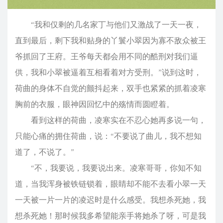
“我和仅剩的几名家丁与他们又激战了一天一夜，
直到最后，剩下我和贴身的丫鬟小翠因为寡不敌众被王
爷抓回了王府。王爷每天都会用不同的酷刑对我们逼
供，我和小翠被逼着互相看着对方受刑。”说到这时，
荷曲的身体不自觉的颤抖起来，双手也紧紧的抓着凌寒
胸前的衣服，眼神因回忆中的殇情而圆瞪着。
看到这样的荷曲，凌寒实在不忍心她再多说一句，
只能心痛的拥住荷曲，说：“不要说了曲儿，我不想知
道了，不说了。”
“不，我要说，我要说出来。凌寒哥哥，你知不知
道，当我浑身被铁链锁着，眼睛却不能不去看小翠一天
一天被一片一片的凌迟时是什么感受。我想杀死她，我
想杀死她！那时候我多希望能亲手将她杀了呀，可是我