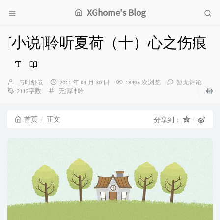
XGhome's Blog
[小说]聆听夏荷（十）心之伤痕
博
发
与时舒卷
2011 年 04 月 30 日
13495 次浏览
暂无评论
主：
分
布
2112字数
无病呻吟
类：
时
间：
首页
正文
分享到：