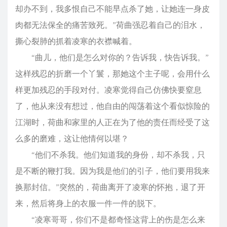
却办不到，我多恨自己不能早点杀了她，让她连一身皮
肉都无法保全的痛苦致死。”荷曲强忍着自己的泪水，
撕心裂肺的抓着凌寒的衣襟喊着。
“曲儿，他们是怎么对你的？告诉我，快告诉我。”
这样残忍的折磨一个丫鬟，那她这个主子呢，会用什么
样更加残忍的手段对付。凌寒觉得自己仿佛快要窒息
了，他从来没有想过，他自由的闯荡着这个看似惊险的
江湖时，荷曲和家里的人正在为了他的责任而经受了这
么多的磨难，这让他情何以堪？
“他们不杀我。他们知道我的身份，却不杀我，只
是不断的鞭打我。因为我是他们的引子，他们要用我来
换那封信。”突然的，荷曲离开了凌寒的怀抱，退了开
来，然后将身上的衣服一件一件的脱下。
“凌寒哥哥，你们不是都奇怪这背上的伤是怎么来