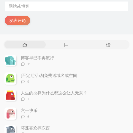
发表评论
热
最
随
门
新
机
文
评
文
博客早已不再流行
章
论
章
评
11
论
数：
[不定期活动]免费送域名或空间
评
9
论
数：
人生的抉择为什么都这么让人无奈？
评
7
论
数：
六一快乐
评
6
论
数：
坏蓬喜欢摔东西