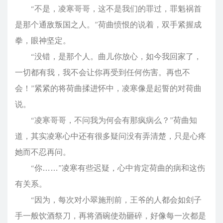
“不是，凌寒哥哥，这不是我们的罪过，罪魁祸首
是那个通敌叛国之人。”荷曲愤恨的说着，双手紧握成
拳，眼神坚定。
“没错，是那个人。曲儿你放心，如今我回家了，
一切都有我，我不会让你再受到任何伤害。再也不
会！”紧紧的将荷曲揉进怀中，凌寒像是起誓的对荷曲
说。
“凌寒哥哥，不问我为何会有那疯病么？”荷曲知
道，其实凌寒心中还有很多疑问没有弄清楚，只是心疼
她而不忍再问。
“你……”凌寒有些迟疑，心中肯定荷曲的病和这伤
有关系。
“因为，每次对小翠施刑前，王爷的人都会如刽子
手一般饮酒祭刀，再将酒碗使劲砸碎，好像每一次都是