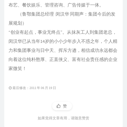
布艺、餐饮娱乐、管理咨询、广告传媒于一体。
（鲁鄂集团总经理 闵汉华 同期声：集团今后的发
展规划）
“创业有起点，事业无终点”。从抹灰工人到集团老总，
闵汉华已从当年14岁的小小少年步入不惑之年，个人精
力和集团事业与日中天、挥斥方遒，相信成功永远都会
向着这位纯朴憨厚、正直侠义、富有社会责任感的企业
家微笑！
最后修改：2011 年 06 月 19 日
赞
如果觉得文章有用，请随意赞赏