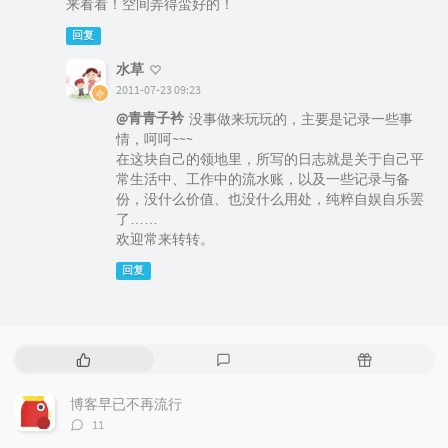
来看看！空间弄得蛮好的！
回复
水草
2011-07-23 09:23
@青青子衿
没事做来玩玩的，主要是记录一些事
情，呵呵~~~
在这块自己的领地里，所写的日志就是关于自己平
常生活中、工作中的流水账，以及一些记录与备
份，没什么价值、也没什么用处，纯粹自娱自乐罢
了……
欢迎常来转转。
回复
热
最
随
门
新
机
文
评
文
博客早已不再流行
章
论
章
评
11
论