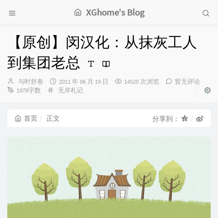
XGhome's Blog
【原创】闵汉化：从抹灰工人
到集团老总
博
发
与时舒卷
2011 年 06 月 19 日
14520 次浏览
暂无评论
主：
分
布
1979字数
无岸札记
类：
时
间：
首页
正文
分享到：