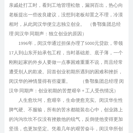
亲戚处打工时，看到工地管理松散，漏洞百出，热心向
老板提出一些改良建议，没想到老板却置之不理，冷漠
相对，从此闵汉华便立志独立创业。 （鲁鄂集团总经
理 闵汉华 同期声：独立创业的原因）
1996年，闵汉华通过担保办理了5000元贷款，带领
17人到山东开始承包工程，当时基础差、底子薄，一个
刚刚起家的外乡人要做一点事困难重重不说，而且经常
遭受别人的欺凌。回首创业初期所遇到的困难和挫折，
闵汉华的神情显得有些凝重。 （鲁鄂集团总经理 闵
汉华 同期声：创业初期的苦楚艰辛 + 工人受伤情况）
人生愈坎坷，愈艰辛，生命便愈充实。闵汉华生性
脾气硬、不服输，所有的苦水都能装在心中，创业路上
的沟沟坎坎不仅没有挫败他的锐气，反倒使他变得更加
坚强，也更加坚定。凭着几年的艰苦奋斗，闵汉华所创