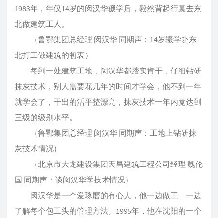
1983年，年仅14岁的闵汉华辍学后，毅然背起行囊去东
北做建筑工人。
（鲁鄂集团总经理 闵汉华 同期声：14岁辍学赴东
北打工做建筑的初衷）
每到一处建筑工地，闵汉华都踏实肯干，仔细钻研
抹灰技术，别人需要花几年的时间才学会，他不到一年
就学会了，干出的活平整漂亮，抹灰技术一年内竟达到
三级的级别水平。
（鲁鄂集团总经理 闵汉华 同期声：工地上钻研抹
灰技术情况）
（北京市大龙建设集团天昌建筑工程公司经理 魏伦
国 同期声：谈闵汉华学技术情况）
闵汉华是一个爱琢磨的有心人，他一边做工，一边
了解每个包工头的管理方法。1995年，他在沈阳的一个