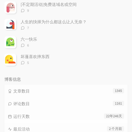
数：
[不定期活动]免费送域名或空间
评
9
论
数：
人生的抉择为什么都这么让人无奈？
评
7
论
数：
六一快乐
评
6
论
数：
坏蓬喜欢摔东西
评
5
论
数：
博客信息
文章数目
1345
评论数目
1161
运行天数
22年246天
最后活动
2 个月前