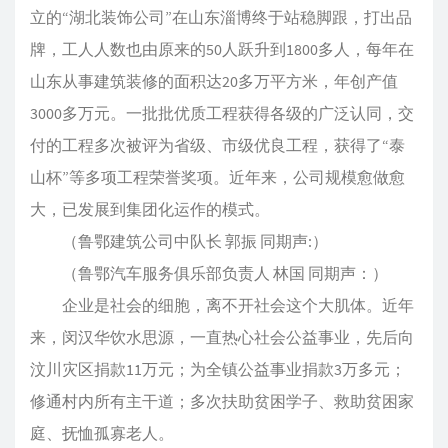
立的“湖北装饰公司”在山东淄博终于站稳脚跟，打出品
牌，工人人数也由原来的50人跃升到1800多人，每年在
山东从事建筑装修的面积达20多万平方米，年创产值
3000多万元。一批批优质工程获得各级的广泛认同，交
付的工程多次被评为省级、市级优良工程，获得了“泰
山杯”等多项工程荣誉奖项。近年来，公司规模愈做愈
大，已发展到集团化运作的模式。
（鲁鄂建筑公司中队长 郭振 同期声:）
（鲁鄂汽车服务俱乐部负责人 林国 同期声：）
企业是社会的细胞，离不开社会这个大肌体。近年
来，闵汉华饮水思源，一直热心社会公益事业，先后向
汶川灾区捐款11万元；为全镇公益事业捐款3万多元；
修通村内所有主干道；多次扶助贫困学子、救助贫困家
庭、抚恤孤寡老人。