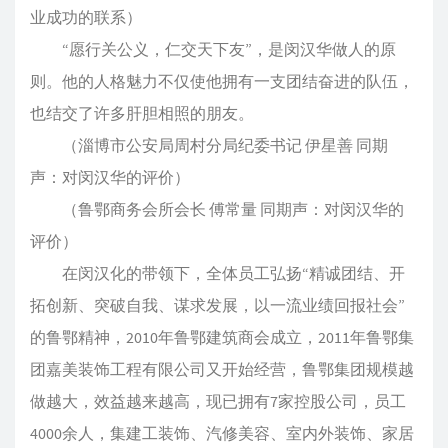
业成功的联系）
“愿行关公义，仁交天下友”，是闵汉华做人的原
则。他的人格魅力不仅使他拥有一支团结奋进的队伍，
也结交了许多肝胆相照的朋友。
（淄博市公安局周村分局纪委书记 伊星善 同期
声：对闵汉华的评价）
（鲁鄂商务会所会长 傅常量 同期声：对闵汉华的
评价）
在闵汉化的带领下，全体员工弘扬“精诚团结、开
拓创新、突破自我、谋求发展，以一流业绩回报社会”
的鲁鄂精神，2010年鲁鄂建筑商会成立，2011年鲁鄂集
团嘉美装饰工程有限公司又开始经营，鲁鄂集团规模越
做越大，效益越来越高，现已拥有7家控股公司，员工
4000余人，集建工装饰、汽修美容、室内外装饰、家居