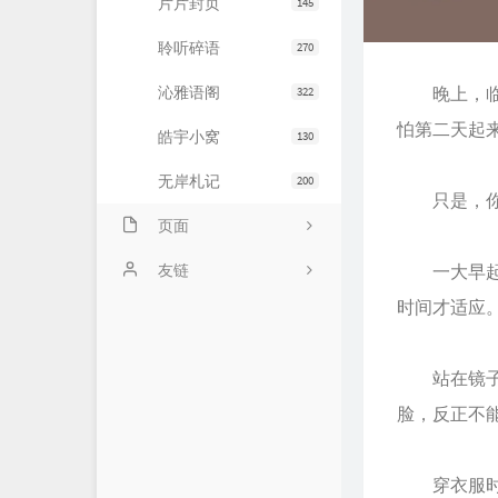
片片封页
145
聆听碎语
270
沁雅语阁
晚上，临睡
322
怕第二天起
皓宇小窝
130
无岸札记
200
只是，你不
页面
友情链接
友链
一大早起来
时间才适应
文章归档
JiaYu Blog
推荐主机
谷子猫的博客
站在镜子前
关于博客
有个博客
脸，反正不
穿衣服时，