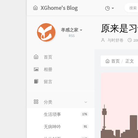
XGhome's Blog
原来是习
孝感之家
RSS
博
发
与时舒卷
20
主：
布
时
间
首页
首页
正文
相册
留言
分类
生活琐事
176
无病呻吟
91