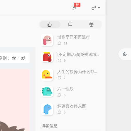
新
热
最
随
门
新
机
文
评
文
博客早已不再流行
章
论
章
评
11
论
数：
[不定期活动]免费送域名或空间
享到：
评
9
论
数：
人生的抉择为什么都这么让人无奈？
评
7
论
数：
六一快乐
评
6
论
数：
坏蓬喜欢摔东西
评
5
论
数：
博客信息