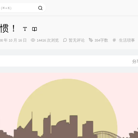
惯！
分
08 年 10 月 16 日
14416 次浏览
暂无评论
354字数
生活琐事
类：
：
分