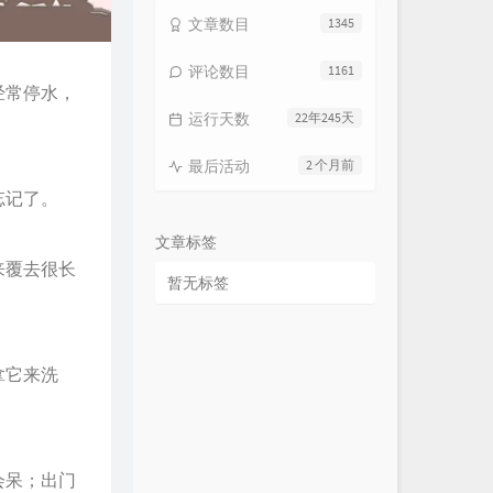
文章数目
1345
评论数目
1161
经常停水，
运行天数
22年245天
最后活动
2 个月前
忘记了。
文章标签
来覆去很长
暂无标签
拿它来洗
会呆；出门