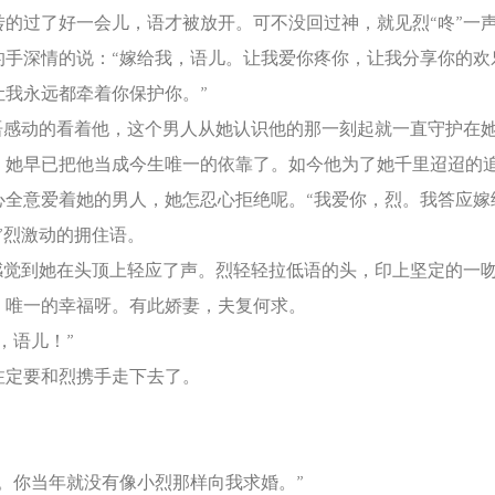
过了好一会儿，语才被放开。可不没回过神，就见烈“咚”一
的手深情的说：“嫁给我，语儿。让我爱你疼你，让我分享你的欢
让我永远都牵着你保护你。”
感动的看着他，这个男人从她认识他的那一刻起就一直守护在
。她早已把他当成今生唯一的依靠了。如今他为了她千里迢迢的
心全意爱着她的男人，她怎忍心拒绝呢。“我爱你，烈。我答应嫁
烈激动的拥住语。
觉到她在头顶上轻应了声。烈轻轻拉低语的头，印上坚定的一
，唯一的幸福呀。有此娇妻，夫复何求。
语儿！”
要和烈携手走下去了。
你当年就没有像小烈那样向我求婚。”