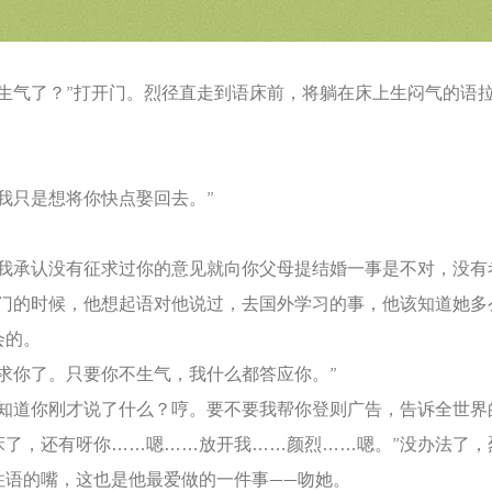
气了？”打开门。烈径直走到语床前，将躺在床上生闷气的语
只是想将你快点娶回去。”
承认没有征求过你的意见就向你父母提结婚一事是不对，没有
进门的时候，他想起语对他说过，去国外学习的事，他该知道她多
会的。
你了。只要你不生气，我什么都答应你。”
道你刚才说了什么？哼。要不要我帮你登则广告，告诉全世界
床了，还有呀你……嗯……放开我……颜烈……嗯。”没办法了，
住语的嘴，这也是他最爱做的一件事——吻她。