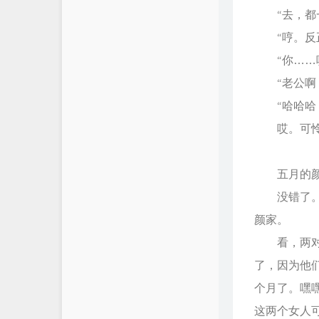
“去，都一
“哼。反正
“你……哎
“老公啊，
“哈哈哈，
哎。可怜语
五月的颜宅
没错了。今
颜家。
看，两对新
了，因为他
个月了。嘿
这两个女人