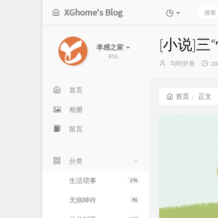
XGhome's Blog
[小说]
孝感之家
RSS
博
发
与时舒卷
20
主：
布
时
间
首页
首页
正文
相册
留言
分类
生活琐事
176
无病呻吟
91