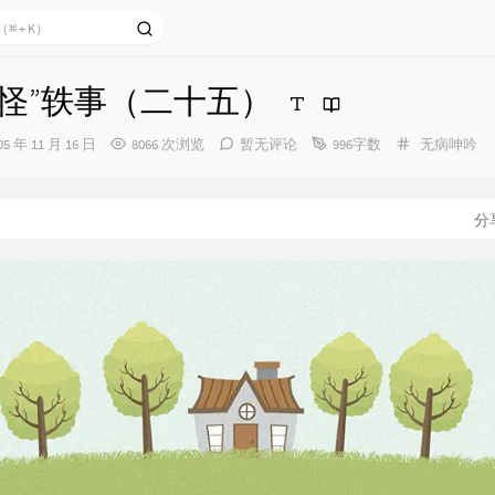
三“怪”轶事（二十五）
分
05 年 11 月 16 日
8066 次浏览
暂无评论
996字数
无病呻吟
类：
：
分