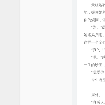
天旋地转的
地，握住她
你的烦恼，
“烈。”语
她遮风挡雨
这样一个全
“真的！”
“嗯。”感
一生的珍宝
“我爱你，
今生语注定
屋外。
“真感人。