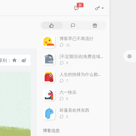
新
热
最
随
门
新
机
文
评
文
博客早已不再流行
章
论
章
评
11
论
数：
[不定期活动]免费送域名或空间
享到：
评
9
论
数：
人生的抉择为什么都这么让人无奈？
评
7
论
数：
六一快乐
评
6
论
数：
坏蓬喜欢摔东西
评
5
论
数：
博客信息