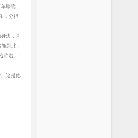
声单膝跪
乐，分担
她身边，为
追随到此，
给你啦。”
吻。这是他