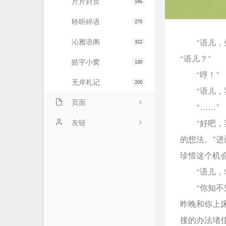
片片封页
145
聆听碎语
270
沁雅语阁
“语儿，生
322
“语儿？”
皓宇小窝
130
“哼！”
无岸札记
200
“语儿，我
页面
“……”
友情链接
友链
“好吧，我
的想法。”
文章归档
JiaYu Blog
珍惜这个机
推荐主机
谷子猫的博客
“语儿，求
关于博客
有个博客
“你知不知
昨晚和你上
接的办法堵