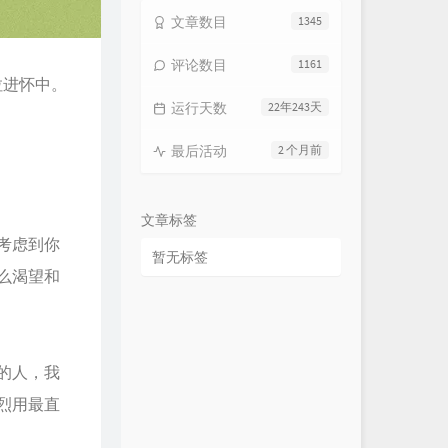
文章数目
1345
评论数目
1161
拉进怀中。
运行天数
22年243天
最后活动
2 个月前
文章标签
考虑到你
暂无标签
么渴望和
的人，我
烈用最直