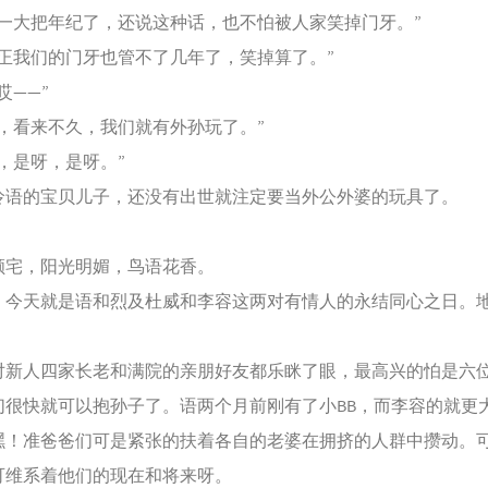
大把年纪了，还说这种话，也不怕被人家笑掉门牙。”
我们的门牙也管不了几年了，笑掉算了。”
——”
看来不久，我们就有外孙玩了。”
是呀，是呀。”
的宝贝儿子，还没有出世就注定要当外公外婆的玩具了。
，阳光明媚，鸟语花香。
天就是语和烈及杜威和李容这两对有情人的永结同心之日。
人四家长老和满院的亲朋好友都乐眯了眼，最高兴的怕是六
们很快就可以抱孙子了。语两个月前刚有了小BB，而李容的就更
嘿！准爸爸们可是紧张的扶着各自的老婆在拥挤的人群中攒动。
可维系着他们的现在和将来呀。