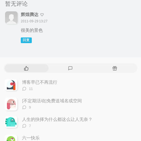
暂无评论
辉煌腾达
2011-09-29 13:27
很美的景色
回复
热
最
随
门
新
机
文
评
文
博客早已不再流行
章
论
章
评
11
论
数：
[不定期活动]免费送域名或空间
评
9
论
数：
人生的抉择为什么都这么让人无奈？
评
7
论
数：
六一快乐