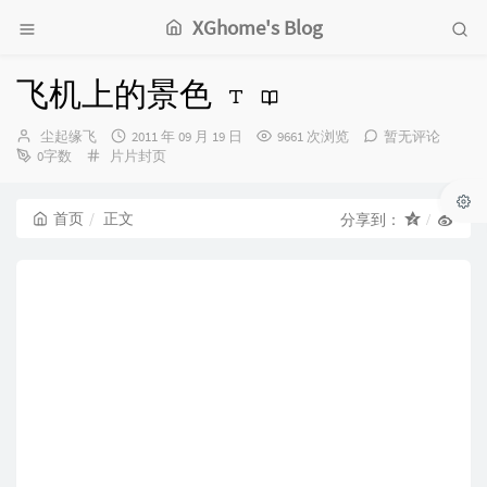
XGhome's Blog
飞机上的景色
博
发
尘起缘飞
2011 年 09 月 19 日
9661 次浏览
暂无评论
主：
分
布
0字数
片片封页
类：
时
间：
首页
正文
分享到：