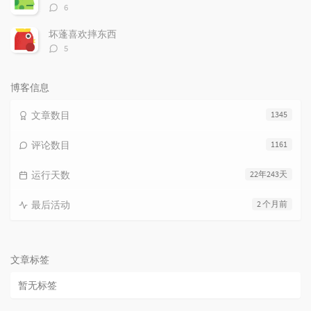
评
6
论
数：
坏蓬喜欢摔东西
评
5
论
数：
博客信息
文章数目
1345
评论数目
1161
运行天数
22年243天
最后活动
2 个月前
文章标签
暂无标签