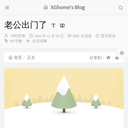
XGhome's Blog
老公出门了
博
发
与时舒卷
2011 年 11 月 20 日
8561 次浏览
暂无评论
主：
分
布
357字数
生活琐事
类：
时
间：
首页
正文
分享到：