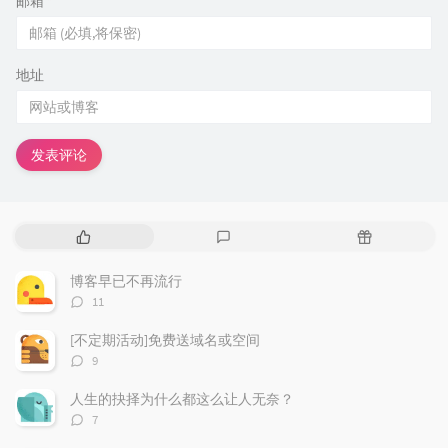
邮箱
*
地址
发表评论
热
最
随
门
新
机
文
评
文
博客早已不再流行
章
论
章
评
11
论
数：
[不定期活动]免费送域名或空间
评
9
论
数：
人生的抉择为什么都这么让人无奈？
评
7
论