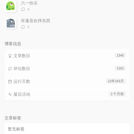
数：
六一快乐
评
6
论
数：
坏蓬喜欢摔东西
评
5
论
数：
博客信息
文章数目
1345
评论数目
1161
运行天数
22年243天
最后活动
2 个月前
文章标签
暂无标签