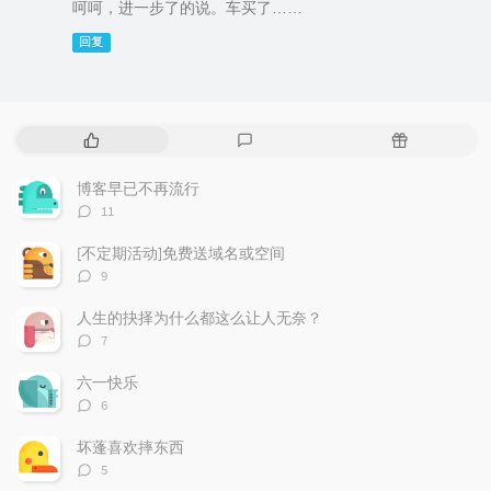
呵呵，进一步了的说。车买了……
回复
热
最
随
门
新
机
文
评
文
博客早已不再流行
章
论
章
评
11
论
数：
[不定期活动]免费送域名或空间
评
9
论
数：
人生的抉择为什么都这么让人无奈？
评
7
论
数：
六一快乐
评
6
论
数：
坏蓬喜欢摔东西
评
5
论