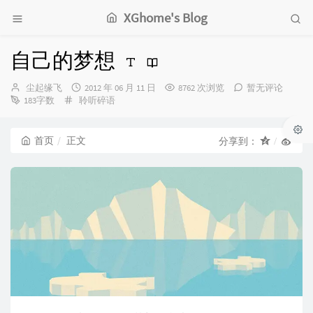
XGhome's Blog
自己的梦想
博
发
尘起缘飞
2012 年 06 月 11 日
8762 次浏览
暂无评论
主：
分
布
183字数
聆听碎语
类：
时
间：
首页
正文
分享到：