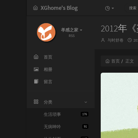
XGhome's Blog
2012
孝感之家
RSS
博
发
与时舒卷
20
主：
布
时
间
首页
首页
正文
相册
留言
分类
生活琐事
176
无病呻吟
91