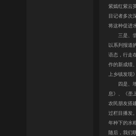
紫嫣红紫云
目记者多次
将这种促进
三是、尝试
以系列报道
语态，行走在
作的新成绩
上乡镇发现
四是、增设
息》、《垄
农民朋友搭
过栏目播发
年种下的水
随后，我们