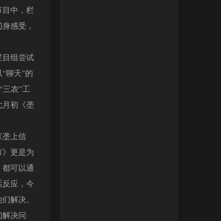
节目中，栏
切身感受，
栏目组尝试
“聊天”的
“三农”工
七月初《垄
。
《垄上信
市》更是为
，都可以通
话反应，今
他们解决。
们解决问