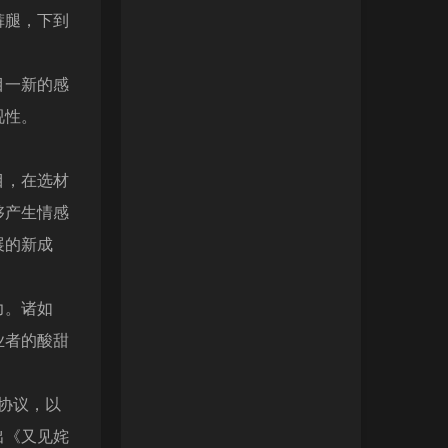
裤腿，下到
目一新的感
视性。
目，在选材
够产生情感
展的新成
力。诸如
业者的酸甜
协议，以
出《又见姹