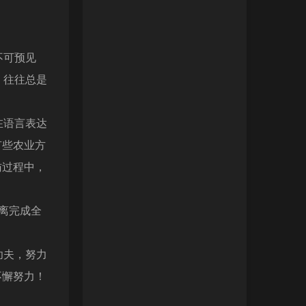
不可预见
，往往总是
在语言表达
有些农业方
访过程中，
离完成全
功夫，努力
不懈努力！