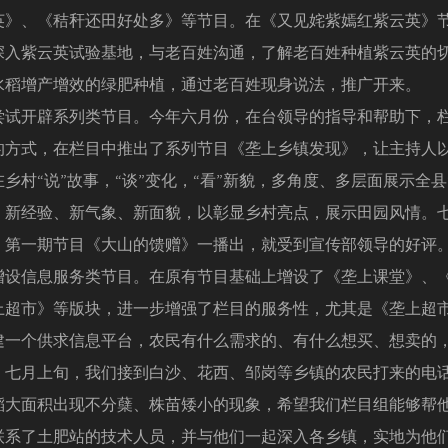
英》、《秸秆还田好处多》等节目。在《又见姹紫嫣红紫云英》
深入紫云英试验基地，与老百姓沟通，了解老百姓种植紫云英的
水稻增产增效的绿肥种植，通过老百姓现身说法，推广开来。
开辟系列类节目。今年六月份，在台领导的指导和帮助下，
的方式，在栏目中推出了系列节目《垄上乡镇发现》，让主持人以
乡村“说”故事，“谈”变化，“看”新貌，多角度、多层面展示全县
、新经验、新气象、新面貌，以彰显乡村亮点，展示田园风情。
》第一期节目《大山的馈赠》一播出，就受到宣传部领导的好评
信息服务类节目。在原有节目基础上增设了《垄上课堂》、
上超市》等版块，进一步增强了栏目的服务性，尤其是《垄上超
建一个供求信息平台，农民有什么需求的、有什么想买、想卖的
。七月上旬，我们接到白沙、花西、邹岗等乡镇的农民打来的电
稻大面积出现不分蘖、株苗矮小的现象，希望我们栏目组能够帮
联系了土肥站的技术人员，并与他们一起深入各乡镇，实地为他