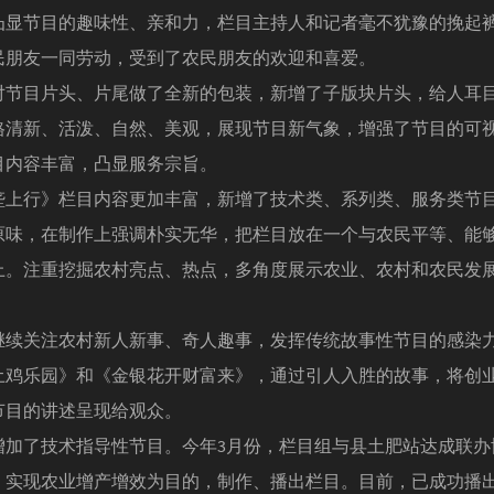
凸显节目的趣味性、亲和力，栏目主持人和记者毫不犹豫的挽起
民朋友一同劳动，受到了农民朋友的欢迎和喜爱。
目片头、片尾做了全新的包装，新增了子版块片头，给人耳
格清新、活泼、自然、美观，展现节目新气象，增强了节目的可
容丰富，凸显服务宗旨。
行》栏目内容更加丰富，新增了技术类、系列类、服务类节
原味，在制作上强调朴实无华，把栏目放在一个与农民平等、能
上。注重挖掘农村亮点、热点，多角度展示农业、农村和农民发
。
关注农村新人新事、奇人趣事，发挥传统故事性节目的感染
土鸡乐园》和《金银花开财富来》，通过引人入胜的故事，将创
节目的讲述呈现给观众。
了技术指导性节目。今年3月份，栏目组与县土肥站达成联办
，实现农业增产增效为目的，制作、播出栏目。目前，已成功播