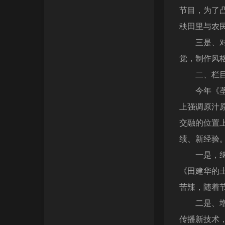
节目，为了
秧田里与农
三是、对节
觉，制作风
二、栏目内
今年《垄上
上强调原汁
交融的位置
绩、新经验
一是，继续
《田建华的
苦辣，随着
二是、增加
传播新技术