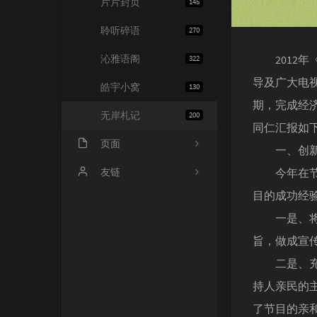
片片封页
145
聆听碎语
270
沁雅语阁
2012年
322
导及广大电
皓宇小窝
130
期，完成经
无岸札记
200
同仁汇报如
页面
一、创新节
友情链接
友链
今年在节目
目的成功经
文章归档
JiaYu Blog
一是、将“
推荐主机
谷子猫的博客
旨，做成宣
关于博客
有个博客
二是、充分
持人亲民的
了节目的亲