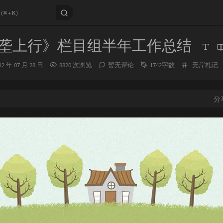
年《垄上行》栏目组半年工作总结
分
12 年 07 月 28 日
8820 次浏览
暂无评论
1742字数
无岸札记
类：
：
分