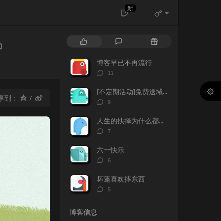
新
热
最
随
门
新
机
文
评
文
博客早已不再流行
章
论
章
评
11
论
数：
[不定期活动]免费送域名或空间
享到：
评
9
论
数：
人生的抉择为什么都这么让人无奈？
评
7
论
数：
六一快乐
评
6
论
数：
坏蓬喜欢摔东西
评
5
论
数：
博客信息