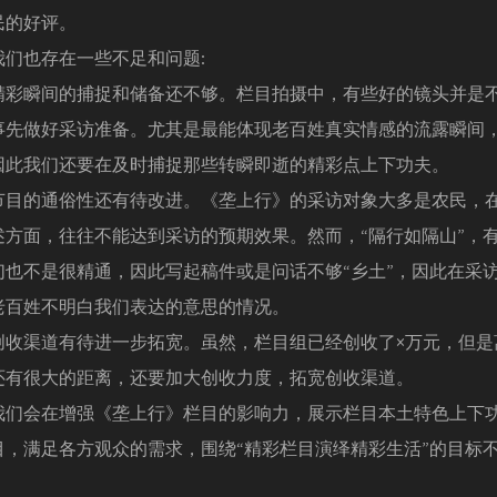
民的好评。
也存在一些不足和问题:
瞬间的捕捉和储备还不够。栏目拍摄中，有些好的镜头并是
事先做好采访准备。尤其是最能体现老百姓真实情感的流露瞬间
因此我们还要在及时捕捉那些转瞬即逝的精彩点上下功夫。
的通俗性还有待改进。《垄上行》的采访对象大多是农民，
述方面，往往不能达到采访的预期效果。然而，“隔行如隔山”，
们也不是很精通，因此写起稿件或是问话不够“乡土”，因此在采
老百姓不明白我们表达的意思的情况。
渠道有待进一步拓宽。虽然，栏目组已经创收了×万元，但是
还有很大的距离，还要加大创收力度，拓宽创收渠道。
会在增强《垄上行》栏目的影响力，展示栏目本土特色上下
目，满足各方观众的需求，围绕“精彩栏目演绎精彩生活”的目标