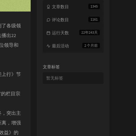
文章数目
1345
评论数目
1161
到了各级领
运行天数
22年243天
播出22
位领导和
最后活动
2 个月前
文章标签
垄上行》节
暂无标签
”的栏目宗
终，突出主
距离，增强
效益》的