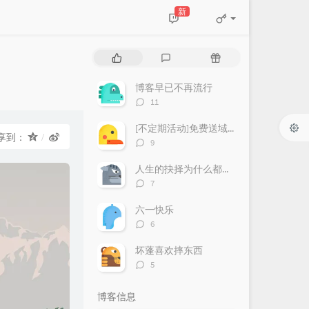
新
热
最
随
门
新
机
文
评
文
博客早已不再流行
章
论
章
评
11
论
数：
[不定期活动]免费送域名或空间
享到：
评
9
论
数：
人生的抉择为什么都这么让人无奈？
评
7
论
数：
六一快乐
评
6
论
数：
坏蓬喜欢摔东西
评
5
论
数：
博客信息