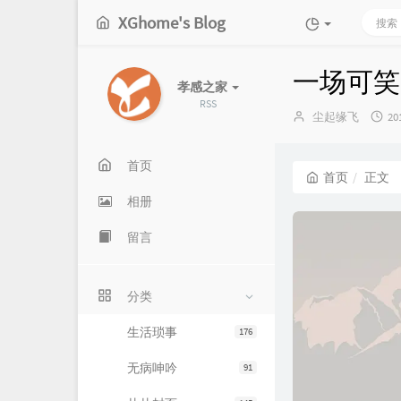
XGhome's Blog
一场可笑
孝感之家
RSS
博
发
尘起缘飞
20
主：
布
时
间
首页
首页
正文
相册
留言
分类
生活琐事
176
无病呻吟
91