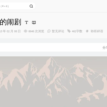
的闹剧
分
13 年 02 月 08 日
8646 次浏览
暂无评论
462字数
聆听碎语
类：
：
分