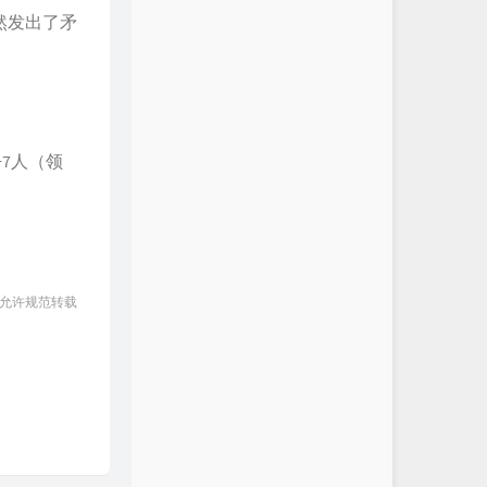
然发出了矛
÷7人（领
 允许规范转载