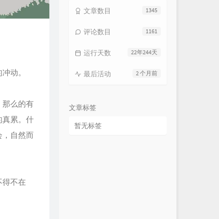
文章数目
1345
评论数目
1161
运行天数
22年244天
的冲动。
最后活动
2 个月前
，那么的有
文章标签
的真累。什
暂无标签
会，自然而
不得不在