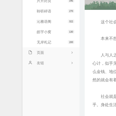
片片封页
145
聆听碎语
270
沁雅语阁
这个社会就
322
皓宇小窝
130
本来不想写
无岸札记
200
页面
人与人之间
友情链接
友链
心计，似乎
么金钱、地
文章归档
JiaYu Blog
然的就会有
推荐主机
谷子猫的博客
关于博客
有个博客
社会就是这
乎。身处生