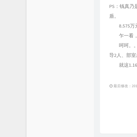
PS：钱真
盾。
8.575
乍一看，真
呵呵。。。来算
导2人、部室
就这1.1
最后修改：2013 