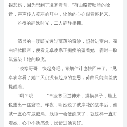
很悲伤，因为想到了凌寒哥哥。”荷曲略带哽噎的嗓
音，声声传入凌寒的耳中，让他的心亦跟着疼起来。
难得的静逸时光，二人静静相拥。
清晨的一缕曙光透过薄薄的窗纱，照射进室内。荷
曲轻掀眼帘，便看见卓凌寒正痴痴的望着她，霎时一脸
氤氲染上她的脸庞。
“凌寒哥哥，快起身吧，青烟估计也快回来了。”见
卓凌寒看了她半天仍没有起身的意思，荷曲只能害羞的
提醒着。
“啊？哦………”卓凌寒回过神来，摸摸鼻子，脸上
也露出一丝窘态。昨夜，听她说了彼岸花的故事后，他
就一直心有戚戚焉。浅睡一会便醒来了，就这样一直盯
着她，心中不断感念，没错过她真好。