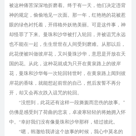
被这种痛苦深深地折磨着。终于有一天，他们决定违背
神的规定，偷偷地见一次面。那一年，红艳艳的花被惹
眼的绿色衬托着，开得格外妖艳美丽。可是这件事，神
却怪罪了下来。曼珠和沙华被打入轮回，并被诅咒永远
也不能在一起，生生世世在人间受到磨难。从那以后，
此花便被叫做彼岸花，又叫曼珠沙华，意思是开放在天
国的花。从此，这种花就成为只开在黄泉路上的彼岸
花，曼珠和沙华每一次轮回转世时，在黄泉路上闻到彼
岸花的香味，就能想起前世的自己，然后发誓不再分
开，却又会再次跌入诅咒的轮回。
“没想到，此花还有这样一段旖旎而悲伤的故事。”
仿佛是感受到了荷曲的悲哀，卓凌寒轻轻的将她拥入怀
中。“幸好我们没有像曼珠和沙华那样，错过彼此。
“嗯，韩澈给我讲这个故事的时候，我心中莫名的