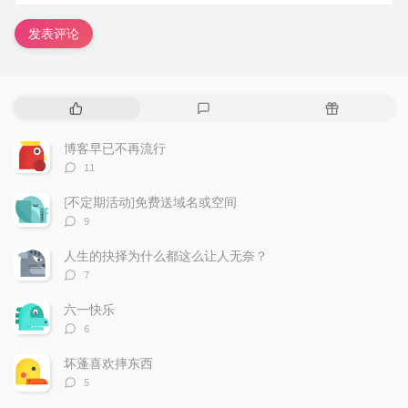
发表评论
热
最
随
门
新
机
文
评
文
博客早已不再流行
章
论
章
评
11
论
数：
[不定期活动]免费送域名或空间
评
9
论
数：
人生的抉择为什么都这么让人无奈？
评
7
论
数：
六一快乐
评
6
论
数：
坏蓬喜欢摔东西
评
5
论