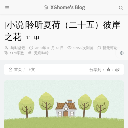
XGhome's Blog
[小说]聆听夏荷（二十五）彼岸
之花
博
发
与时舒卷
2013 年 05 月 18 日
10956 次浏览
暂无评论
主：
分
布
1178字数
无病呻吟
类：
时
间：
首页
正文
分享到：