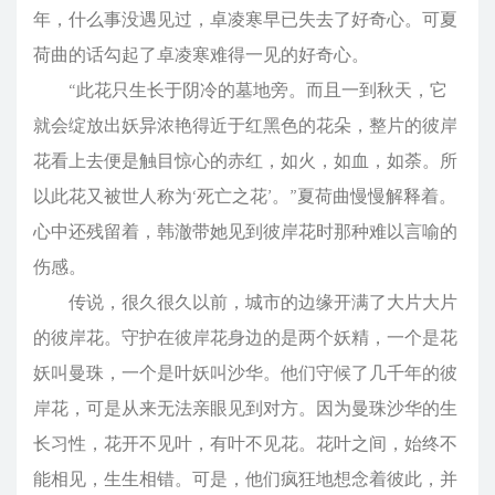
年，什么事没遇见过，卓凌寒早已失去了好奇心。可夏
荷曲的话勾起了卓凌寒难得一见的好奇心。
“此花只生长于阴冷的墓地旁。而且一到秋天，它
就会绽放出妖异浓艳得近于红黑色的花朵，整片的彼岸
花看上去便是触目惊心的赤红，如火，如血，如荼。所
以此花又被世人称为‘死亡之花’。”夏荷曲慢慢解释着。
心中还残留着，韩澈带她见到彼岸花时那种难以言喻的
伤感。
传说，很久很久以前，城市的边缘开满了大片大片
的彼岸花。守护在彼岸花身边的是两个妖精，一个是花
妖叫曼珠，一个是叶妖叫沙华。他们守候了几千年的彼
岸花，可是从来无法亲眼见到对方。因为曼珠沙华的生
长习性，花开不见叶，有叶不见花。花叶之间，始终不
能相见，生生相错。可是，他们疯狂地想念着彼此，并