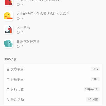
评
9
论
数：
人生的抉择为什么都这么让人无奈？
评
7
论
数：
六一快乐
评
6
论
数：
坏蓬喜欢摔东西
评
5
论
数：
博客信息
文章数目
1345
评论数目
1161
运行天数
22年246天
最后活动
2 个月前