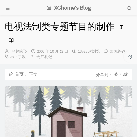
XGhome's Blog
电视法制类专题节目的制作
博
发
尘起缘飞
2006 年 10 月 12 日
13785 次浏览
暂无评论
主：
分
布
3014字数
无岸札记
类：
时
间：
首页
正文
分享到：