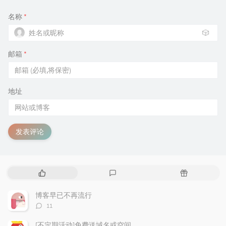
名称
*
🎲
邮箱
*
地址
发表评论
热
最
随
门
新
机
文
评
文
博客早已不再流行
章
论
章
评
11
论
数：
[不定期活动]免费送域名或空间