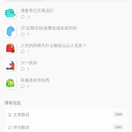
门
新
机
文
评
文
博客早已不再流行
章
论
章
评
11
论
数：
[不定期活动]免费送域名或空间
评
9
论
数：
人生的抉择为什么都这么让人无奈？
评
7
论
数：
六一快乐
评
6
论
数：
坏蓬喜欢摔东西
评
5
论
数：
博客信息
文章数目
1345
评论数目
1161