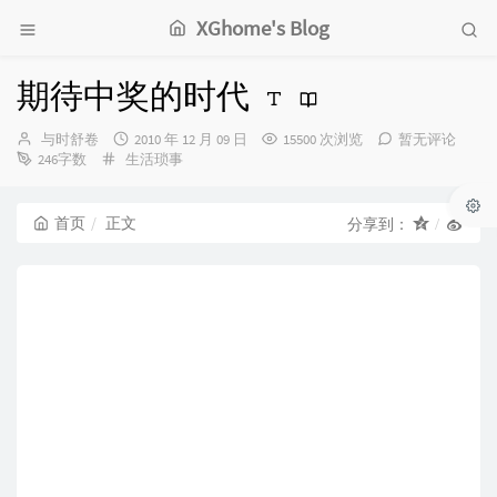
XGhome's Blog
期待中奖的时代
博
发
与时舒卷
2010 年 12 月 09 日
15500 次浏览
暂无评论
主：
分
布
246字数
生活琐事
类：
时
间：
首页
正文
分享到：