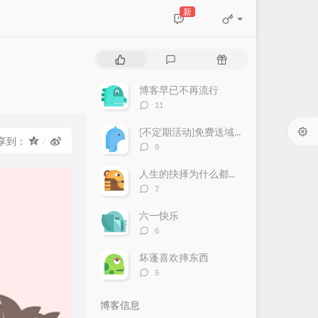
新
热
最
随
门
新
机
文
评
文
博客早已不再流行
章
论
章
评
11
论
数：
[不定期活动]免费送域名或空间
享到：
评
9
论
数：
人生的抉择为什么都这么让人无奈？
评
7
论
数：
六一快乐
评
6
论
数：
坏蓬喜欢摔东西
评
5
论
数：
博客信息