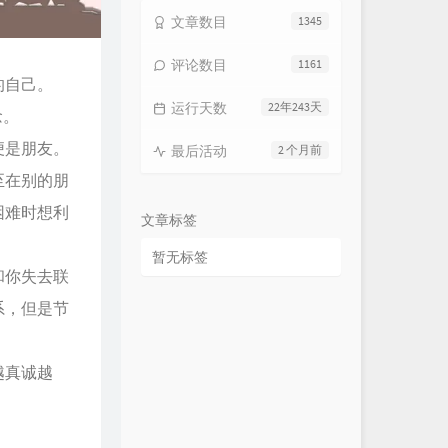
文章数目
1345
评论数目
1161
的自己。
运行天数
22年243天
念。
便是朋友。
最后活动
2 个月前
至在别的朋
困难时想利
文章标签
暂无标签
和你失去联
系，但是节
越真诚越