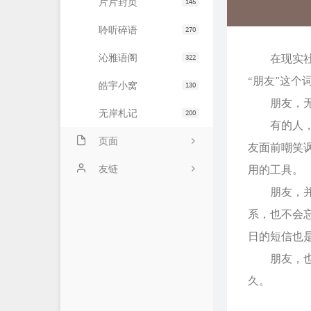
片片封页
145
聆听碎语
270
沁雅语阁
在现实社会
322
“朋友”这
皓宇小窝
130
朋友，无论
无岸札记
200
有的人，用
页面
友面前嘲笑
友情链接
友链
用的工具。
朋友，并不
文章归档
JiaYu Blog
系，也不会
推荐主机
谷子猫的博客
日的短信也
关于博客
有个博客
朋友，也不
久。