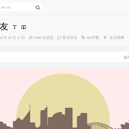
友
分
14 年 03 月 17 日
8180 次浏览
暂无评论
863字数
生活琐事
类：
：
分