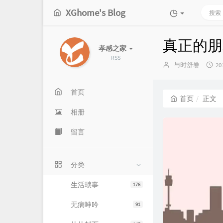
XGhome's Blog
真正的朋
孝感之家
RSS
博
发
与时舒卷
20
主：
布
时
间
首页
首页
正文
相册
留言
分类
生活琐事
176
无病呻吟
91