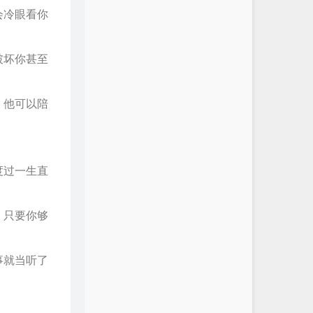
会冷眼看你
破坏你甚至
，他可以陪
度过一生直
，只要你够
事就当听了