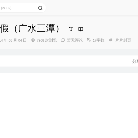
假（广水三潭）
分
14 年 05 月 04 日
7908 次浏览
暂无评论
17字数
片片封页
类：
：
分