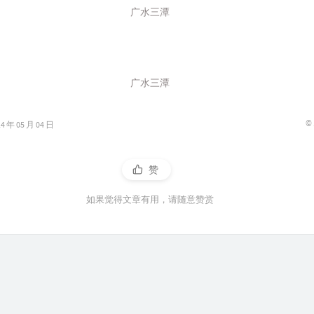
广水三潭
广水三潭
©
年 05 月 04 日
赞
如果觉得文章有用，请随意赞赏