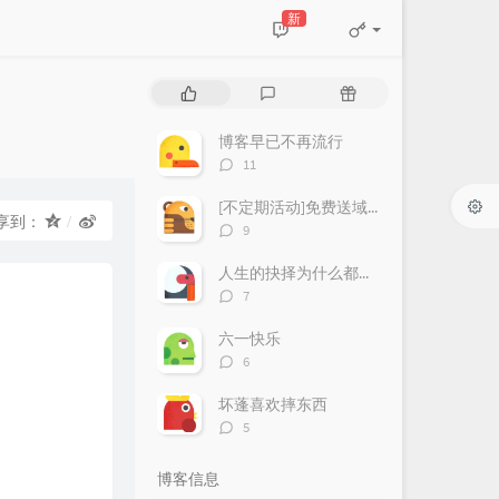
新
热
最
随
门
新
机
文
评
文
博客早已不再流行
章
论
章
评
11
论
数：
[不定期活动]免费送域名或空间
享到：
评
9
论
数：
人生的抉择为什么都这么让人无奈？
评
7
论
数：
六一快乐
评
6
论
数：
坏蓬喜欢摔东西
评
5
论
数：
博客信息