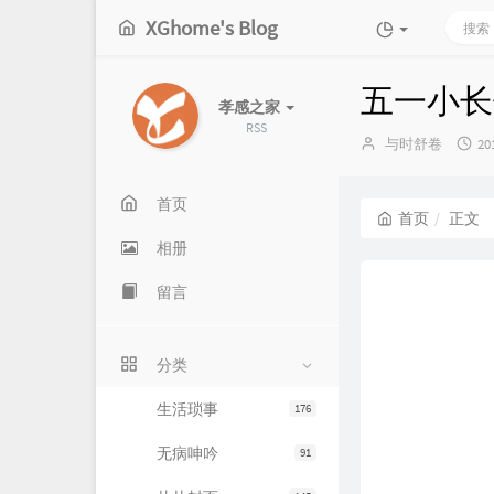
XGhome's Blog
五一小长
孝感之家
RSS
博
发
与时舒卷
20
主：
布
时
间
首页
首页
正文
相册
留言
分类
生活琐事
176
无病呻吟
91