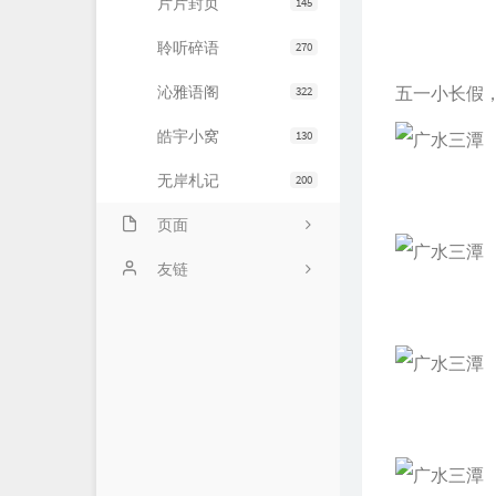
片片封页
145
聆听碎语
270
沁雅语阁
五一小长假
322
皓宇小窝
130
无岸札记
200
页面
友情链接
友链
文章归档
JiaYu Blog
推荐主机
谷子猫的博客
关于博客
有个博客