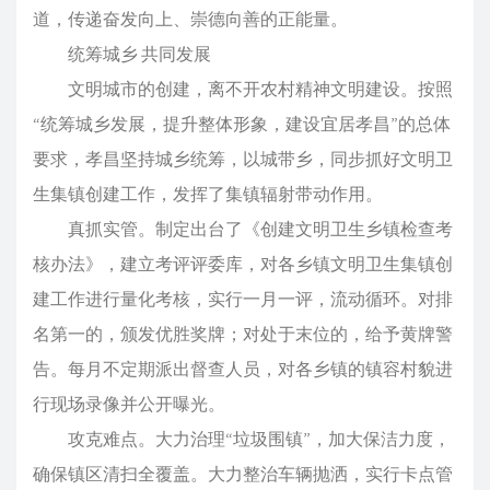
道，传递奋发向上、崇德向善的正能量。
统筹城乡 共同发展
文明城市的创建，离不开农村精神文明建设。按照
“统筹城乡发展，提升整体形象，建设宜居孝昌”的总体
要求，孝昌坚持城乡统筹，以城带乡，同步抓好文明卫
生集镇创建工作，发挥了集镇辐射带动作用。
真抓实管。制定出台了《创建文明卫生乡镇检查考
核办法》，建立考评评委库，对各乡镇文明卫生集镇创
建工作进行量化考核，实行一月一评，流动循环。对排
名第一的，颁发优胜奖牌；对处于末位的，给予黄牌警
告。每月不定期派出督查人员，对各乡镇的镇容村貌进
行现场录像并公开曝光。
攻克难点。大力治理“垃圾围镇”，加大保洁力度，
确保镇区清扫全覆盖。大力整治车辆抛洒，实行卡点管