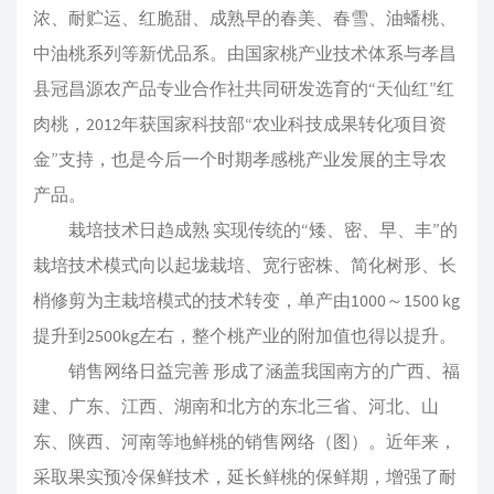
浓、耐贮运、红脆甜、成熟早的春美、春雪、油蟠桃、
中油桃系列等新优品系。由国家桃产业技术体系与孝昌
县冠昌源农产品专业合作社共同研发选育的“天仙红”红
肉桃，2012年获国家科技部“农业科技成果转化项目资
金”支持，也是今后一个时期孝感桃产业发展的主导农
产品。
栽培技术日趋成熟 实现传统的“矮、密、早、丰”的
栽培技术模式向以起垅栽培、宽行密株、简化树形、长
梢修剪为主栽培模式的技术转变，单产由1000～1500 kg
提升到2500kg左右，整个桃产业的附加值也得以提升。
销售网络日益完善 形成了涵盖我国南方的广西、福
建、广东、江西、湖南和北方的东北三省、河北、山
东、陕西、河南等地鲜桃的销售网络（图）。近年来，
采取果实预冷保鲜技术，延长鲜桃的保鲜期，增强了耐