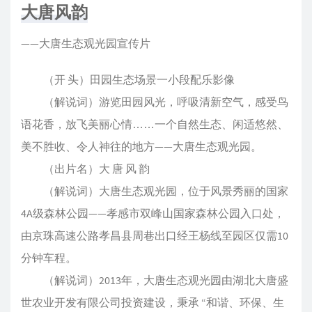
大唐风韵
——大唐生态观光园宣传片
（开 头）田园生态场景一小段配乐影像
（解说词）游览田园风光，呼吸清新空气，感受鸟
语花香，放飞美丽心情……一个自然生态、闲适悠然、
美不胜收、令人神往的地方——大唐生态观光园。
（出片名）大 唐 风 韵
（解说词）大唐生态观光园，位于风景秀丽的国家
4A级森林公园——孝感市双峰山国家森林公园入口处，
由京珠高速公路孝昌县周巷出口经王杨线至园区仅需10
分钟车程。
（解说词）2013年，大唐生态观光园由湖北大唐盛
世农业开发有限公司投资建设，秉承 “和谐、环保、生