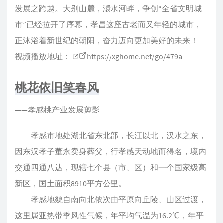
发展之跨越。大别山麓，澴水河畔，争创“全省文明城
市”已经拉开了序幕，孝昌这座古老而又年轻的城市，
正沐浴着新世纪的朝阳，奋力迈向更加美好的未来！
视频播放地址：
https://xghome.net/go/479a
桃花依旧笑春风
——孝感桃产业发展剪影
孝感市地处湖北省东北部，长江以北，汉水之东，
因东汉孝子董永卖身葬父，行孝感天动地而得名，境内
交通四通八达，现辖七个县（市、区）和一个国家级高
新区，国土面积8910平方公里。
孝感地貌自南向北依次由平原向丘陵、山区过渡，
这里属亚热带季风性气候，年平均气温为16.2℃，年平