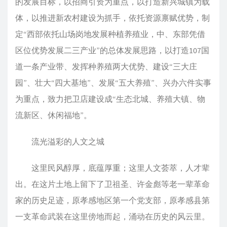
的发展目标，以招商引资为重点，以打造新兴城镇为载
体，以推进新农村建设为抓手，依托资源禀赋优势，制
定“西部依托山场岗地发展种植养殖业，中、东部凭借
区位优势发展二三产业”的总体发展思路，以打造107国
道一条产业带、发挥种养殖两大优势、建设“三大庄
园”、壮大“四大基地”、发展“五大养殖”、兴办六件实事
为重点，致力把卫店建设成“生态北城、养殖大镇、物
流新区、休闲福地”。
流光溢彩的人文之城
这里民风醇厚，底蕴厚重；这里人文荟萃，人才辈
出。在这片土地上留下了卫祖圣、许金彪等老一辈革命
家的历史足迹，原孝感地区第一个党支部，原孝感县第
一支革命武装在这里傍地而起，涌动在历史的风云里。