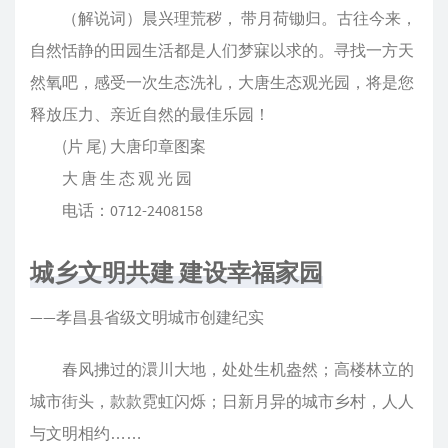
（解说词）晨兴理荒秽， 带月荷锄归。古往今来，
自然恬静的田园生活都是人们梦寐以求的。寻找一方天
然氧吧，感受一次生态洗礼，大唐生态观光园，将是您
释放压力、亲近自然的最佳乐园！
(片 尾) 大唐印章图案
大 唐 生 态 观 光 园
电话：0712-2408158
城乡文明共建 建设幸福家园
——孝昌县省级文明城市创建纪实
春风拂过的澴川大地，处处生机盎然；高楼林立的
城市街头，款款霓虹闪烁；日新月异的城市乡村，人人
与文明相约……