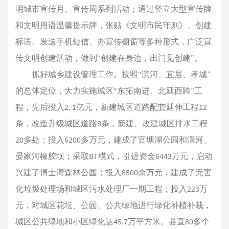
明城市宣传月、宣传周系列活动；通过竖立大型宣传牌
和文明用语温馨提示牌，张贴《文明市民守则》、创建
标语、发送手机短信、办宣传橱窗等多种形式，广泛宣
传文明创建活动，做到“创建在身边，出门见创建”。
抓好城乡建设管理工作。按照“滨河、宜居、孝城”
的总体定位，大力实施城区“东拓南进、北延西跨”工
程，先后投入2. 1亿元，新建城区道路配套延伸工程12
条，改造升级城区道路8条，新建、改建城区排水工程
20多处；投入6200多万元，建成了官塘湖公园和澴河、
晏家河橡胶坝；采取BT模式，引进资金6443万元，启动
兴建了博士湾森林公园；投入8500余万元，建成了无害
化垃圾处理场和城区污水处理厂一期工程；投入223万
元，对城区花坛、公园、公共绿地进行绿化补植补栽，
城区公共绿地和小区绿化达45.7万平方米。县直80多个