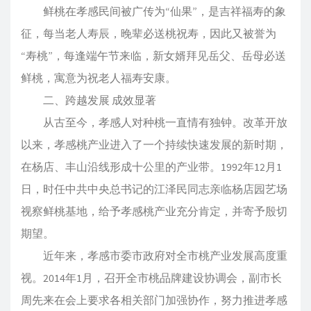
鲜桃在孝感民间被广传为“仙果”，是吉祥福寿的象
征，每当老人寿辰，晚辈必送桃祝寿，因此又被誉为
“寿桃”，每逢端午节来临，新女婿拜见岳父、岳母必送
鲜桃，寓意为祝老人福寿安康。
二、跨越发展 成效显著
从古至今，孝感人对种桃一直情有独钟。改革开放
以来，孝感桃产业进入了一个持续快速发展的新时期，
在杨店、丰山沿线形成十公里的产业带。1992年12月1
日，时任中共中央总书记的江泽民同志亲临杨店园艺场
视察鲜桃基地，给予孝感桃产业充分肯定，并寄予殷切
期望。
近年来，孝感市委市政府对全市桃产业发展高度重
视。2014年1月，召开全市桃品牌建设协调会，副市长
周先来在会上要求各相关部门加强协作，努力推进孝感