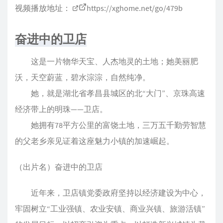
视频播放地址：
https://xghome.net/go/479b
奋进中的卫店
这是一片物华天宝、人杰地灵的土地；她美丽肥
沃，天空蔚蓝，碧水淙淙，自然纯净。
她，就是湖北省孝昌县城区的北“大门”、京珠高速
经济带上的明珠——卫店。
她拥有78平方公里的富饶土地，三万五千勤劳智慧
的父老乡亲见证着这座魅力小镇的加速崛起。
（出片名）奋进中的卫店
近年来，卫店镇党委政府坚持以经济建设为中心，
牢固树立“工业强镇、农业安镇、商业兴镇、旅游活镇”