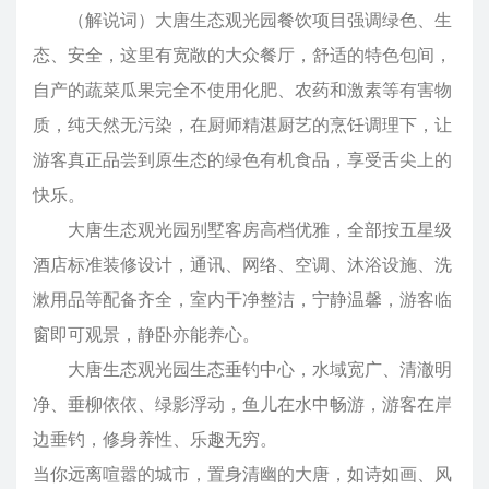
（解说词）大唐生态观光园餐饮项目强调绿色、生
态、安全，这里有宽敞的大众餐厅，舒适的特色包间，
自产的蔬菜瓜果完全不使用化肥、农药和激素等有害物
质，纯天然无污染，在厨师精湛厨艺的烹饪调理下，让
游客真正品尝到原生态的绿色有机食品，享受舌尖上的
快乐。
大唐生态观光园别墅客房高档优雅，全部按五星级
酒店标准装修设计，通讯、网络、空调、沐浴设施、洗
漱用品等配备齐全，室内干净整洁，宁静温馨，游客临
窗即可观景，静卧亦能养心。
大唐生态观光园生态垂钓中心，水域宽广、清澈明
净、垂柳依依、绿影浮动，鱼儿在水中畅游，游客在岸
边垂钓，修身养性、乐趣无穷。
当你远离喧嚣的城市，置身清幽的大唐，如诗如画、风