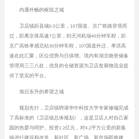
内通外畅的枢纽之城
卫店镇距县城6.5公里，107国道、京广铁路穿境而
过，距离京珠高速7公里，到天河机场40分钟车程，距
京广高铁孝感北站30分钟车程，107国道外迁、孝洪高
速在此汇聚，区位优势与日俱增。境内有湖北物资储备
管理局三三八处，优良的仓储资源为卫店发展物流业提
供了坚实的平台。
旭日东升的希望之城
规划先行，卫店镇聘请华中科技大学专家修编完成
了高标准的《卫店镇总体规划》，这是卫店人对自己家
园的热爱与呵护。投资1.2亿元，对4.2平方公里的新集
镇进行建设和改造，新社区、新广场、新市场即将建