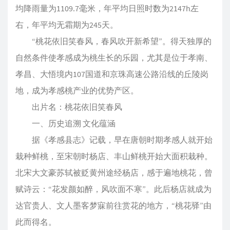
均降雨量为1109.7毫米，年平均日照时数为2147h左
右，年平均无霜期为245天。
“桃花依旧笑春风，春风吹开新希望”。得天独厚的
自然条件使孝感成为桃生长的乐园，尤其是位于孝南、
孝昌、大悟境内107国道和京珠高速公路沿线的丘陵岗
地，成为孝感桃产业的优势产区。
出片名：桃花依旧笑春风
一、历史追溯 文化蕴涵
据《孝感县志》记载，早在唐朝时期孝感人就开始
栽种鲜桃，至宋朝时杨店、丰山鲜桃开始大面积栽种。
北宋大文豪苏轼被贬黄州途经杨店，感于遍地桃花，曾
赋诗云：“花发颜如醉，风吹面不寒”。此后杨店就成为
达官贵人、文人墨客梦寐前往赏花的地方，“桃花驿”由
此而得名。