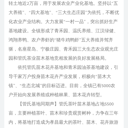
转土地近2万亩，用于发展农业产业化基地。坚持以“五
大养殖”、“四大基地”、“三大生态庄园”为依托，不断优
化农业产业结构。大力发展“一村一品”，突出抓好生产
基地建设。全镇形成了青禾园、温氏养殖、江汉绿健、
鸿翔养鸭、农户养虾的“猪牛鸡鸭虾”五大养殖并驾齐
驱，名座星岛、宁极庄园、青禾园三大生态农业观光庄
园和管氏茶业苗木基地竞相发展的良好发展格局。
依托管氏苗木花卉基地和青禾园油茶基地建设，引
导千家万户投身苗木花卉产业发展，积极向“苗木大
镇”、“生态北城”的目标迈进。目前，全镇已有5000农
户开始向发展养殖或种植林果、苗木花卉转型。
【管氏基地同期声】管氏茶叶苗木基地占地5500
亩，主要种植茶叶、苗木和珍贵观赏树种，力争在三年
内，将基地打造成为孝昌最大的茶叶、苗木、花卉旅游