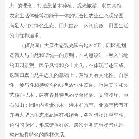
态” 的理念，打造集苗木种植、观光旅游、餐饮宾馆、
农家生活体验等功能于一体的综合性农业生态观光园，
满足人们对绿色生态、回归自然、休闲度假、田园生活
的向往和追求。
（解说词）大唐生态观光园占地200亩，园区规划
遵循人与自然和谐统一的原则，在构思设计上融入当地
的田园景观、民俗风情和乡土文化，在体现野趣天成、
返璞归真自然生态美的基础上，营造具有文化性、自然
性、参与性和持续性的绿色农业生态园。运用美学和园
艺核心技术，建有各具特色的亭台楼阁、宾馆餐厅、巨
石假山；园区内名贵乔木、灌木和热带、亚热带稀有花
卉与大型原生态果蔬园有机结合，各种植物注重季相、
色相的变化，形成错落有致、层次分明的植物景观带，
构建极具特色的园林体系。