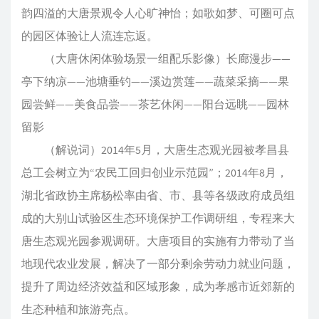
韵四溢的大唐景观令人心旷神怡；如歌如梦、可圈可点
的园区体验让人流连忘返。
（大唐休闲体验场景一组配乐影像）长廊漫步——
亭下纳凉——池塘垂钓——溪边赏莲——蔬菜采摘——果
园尝鲜——美食品尝——茶艺休闲——阳台远眺——园林
留影
（解说词）2014年5月，大唐生态观光园被孝昌县
总工会树立为“农民工回归创业示范园”；2014年8月，
湖北省政协主席杨松率由省、市、县等各级政府成员组
成的大别山试验区生态环境保护工作调研组，专程来大
唐生态观光园参观调研。大唐项目的实施有力带动了当
地现代农业发展，解决了一部分剩余劳动力就业问题，
提升了周边经济效益和区域形象，成为孝感市近郊新的
生态种植和旅游亮点。