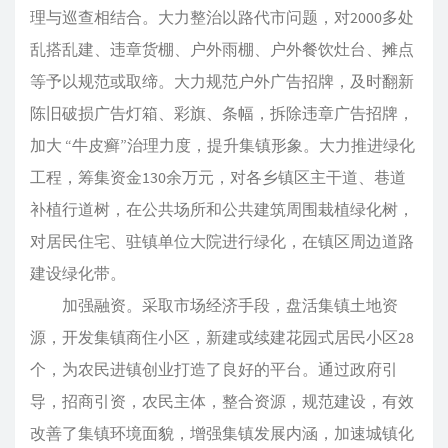
理与巡查相结合。大力整治以路代市问题，对2000多处
乱搭乱建、违章货棚、户外雨棚、户外餐饮灶台、摊点
等予以规范或取缔。大力规范户外广告招牌，及时翻新
陈旧破损广告灯箱、彩旗、条幅，拆除违章广告招牌，
加大 “牛皮癣”治理力度，提升集镇形象。大力推进绿化
工程，筹集资金130余万元，对各乡镇区主干道、巷道
补植行道树，在公共场所和公共建筑周围栽植绿化树，
对居民住宅、驻镇单位大院进行绿化，在镇区周边道路
建设绿化带。
加强融资。采取市场经济手段，盘活集镇土地资
源，开发集镇商住小区，新建或续建花园式居民小区28
个，为农民进镇创业打造了良好的平台。通过政府引
导，招商引资，农民主体，整合资源，规范建设，有效
改善了集镇环境面貌，增强集镇发展内涵，加速城镇化