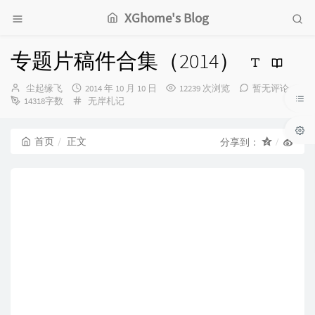
XGhome's Blog
专题片稿件合集（2014）
博
发
尘起缘飞
2014 年 10 月 10 日
12239 次浏览
暂无评论
主：
布
分
14318字数
无岸札记
时
类：
间：
首页
正文
分享到：