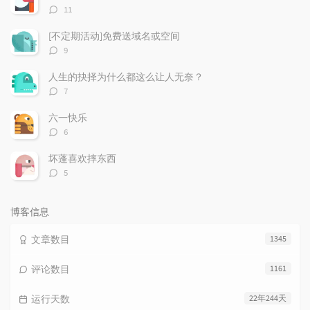
章
论
章
评
11
论
数：
[不定期活动]免费送域名或空间
评
9
论
数：
人生的抉择为什么都这么让人无奈？
评
7
论
数：
六一快乐
评
6
论
数：
坏蓬喜欢摔东西
评
5
论
数：
博客信息
文章数目
1345
评论数目
1161
运行天数
22年244天