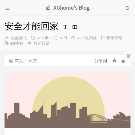
XGhome's Blog
安全才能回家
博
发
尘起缘飞
2015 年 01 月 14 日
6657 次浏览
暂无评论
主：
分
布
245字数
聆听碎语
类：
时
间：
首页
正文
分享到：