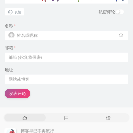
私密评论
表情
名称
*
🎲
邮箱
*
地址
发表评论
热
最
随
门
新
机
文
评
文
博客早已不再流行