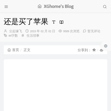
XGhome's Blog
还是买了苹果
博
发
尘起缘飞
2015 年 02 月 02 日
9589 次浏览
暂无评论
主：
分
布
44字数
生活琐事
类：
时
间：
首页
正文
分享到：