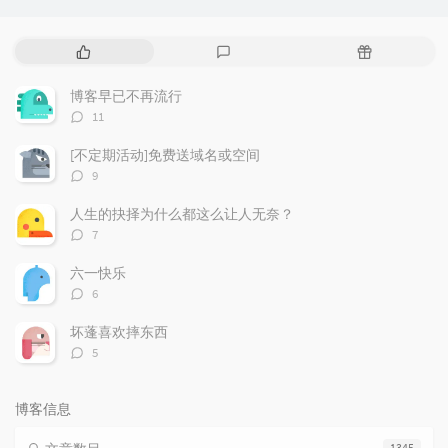
热
最
随
门
新
机
文
评
文
博客早已不再流行
章
论
章
评
11
论
数：
[不定期活动]免费送域名或空间
评
9
论
数：
人生的抉择为什么都这么让人无奈？
评
7
论
数：
六一快乐
评
6
论
数：
坏蓬喜欢摔东西
评
5
论
数：
博客信息
1345