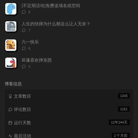
数：
[不定期活动]免费送域名或空间
评
9
论
数：
人生的抉择为什么都这么让人无奈？
评
7
论
数：
六一快乐
评
6
论
数：
坏蓬喜欢摔东西
评
5
论
数：
博客信息
文章数目
1345
评论数目
1161
运行天数
22年244天
最后活动
2 个月前