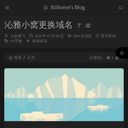
XGhome's Blog
沁雅小窝更换域名
博
发
尘起缘飞
2015 年 07 月 08 日
7010 次浏览
暂无评论
主：
分
布
173字数
聆听碎语
类：
时
间：
首页
正文
分享到：