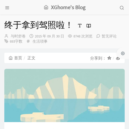
XGhome's Blog
终于拿到驾照啦！
博
发
与时舒卷
2015 年 09 月 30 日
8748 次浏览
暂无评论
主：
分
布
693字数
生活琐事
类：
时
间：
首页
正文
分享到：