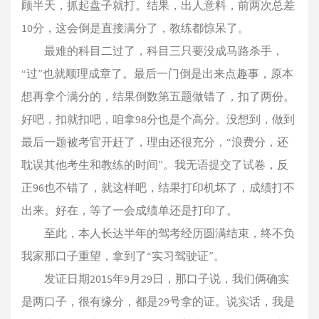
顾半天，抓起盘子就打。结果，出人意料，前两次总差
10分，这会倒是直接满分了，教练都惊呆了。
最难的科目二过了，科目三只要没成马路杀手，
“过”也就顺理成章了。最后一门倒是出来点趣事，原本
想再拿个满分的，结果倒数第五题做错了，扣了两份。
好吧，扣就扣吧，咱拿98分也是个高分。没想到，做到
最后一题被考官开赶了，理由还很充分，“浪费分，还
耽误其他考生和教练的时间”。我无语提交了试卷，反
正96也不错了，就这样吧，结果打印机坏了，成绩打不
出来。好在，等了一会成绩单还是打印了。
至此，本人长达半年的驾考经历圆满结束，终不负
我家那口子重望，拿到了“实习驾驶证”。
发证日期2015年9月29日，那口子说，我们俩确实
是两口子，很有缘分，都是29号拿的证。说实话，我是