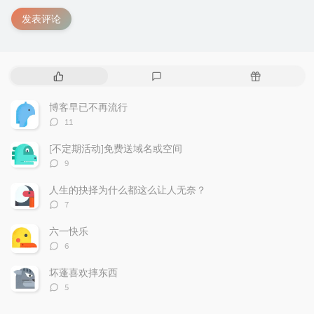
发表评论
热
最
随
门
新
机
文
评
文
博客早已不再流行
章
论
章
评
11
论
数：
[不定期活动]免费送域名或空间
评
9
论
数：
人生的抉择为什么都这么让人无奈？
评
7
论
数：
六一快乐
评
6
论
数：
坏蓬喜欢摔东西
评
5
论
数：