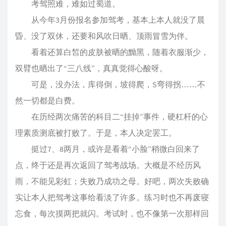
考驾照难，难如过蜀道。
从今年3月份报名参加驾考，基本上本人就没了晨
昏、没了双休，还要和风吹日晒、顶雨冒雪为伴。
看着还算白皙的皮肤被晒的黝黑，随着衣服渐少，
双臂也晒出了“三八线”，真真觉得心酸呀。
可是，没办法，库得倒，坡得爬，S弯得拐……不
然一切都是白费。
在历经两次痛苦的科目二“挂掉”事件，硬杠杆的心
理素质测底被打败了。于是，本人决定罢工。
挺过7、8两月，或许是看着“小脸”稍微白回来了
点，终于还是再次返回了驾考战场。大概是不经历风
雨，不能见彩虹；失败乃成功之母。好吧，两次失败确
实让本人把驾考这事给看淡了许多。练习时也不再废寝
忘食，每次摸两把就闪。考试时，也不像第一次那样回