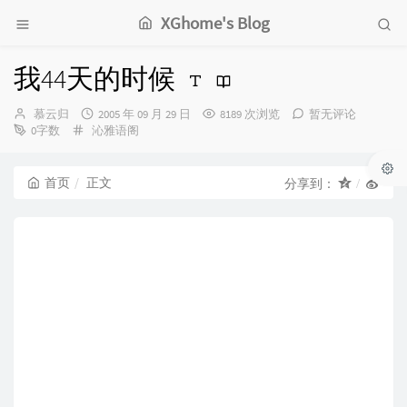
XGhome's Blog
我44天的时候
博
发
慕云归
2005 年 09 月 29 日
8189 次浏览
暂无评论
主：
分
布
0字数
沁雅语阁
类：
时
间：
首页
正文
分享到：