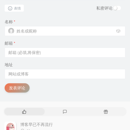
私密评论
表情
名称
*
🎲
邮箱
*
地址
发表评论
热
最
随
门
新
机
文
评
文
博客早已不再流行
章
论
章
评