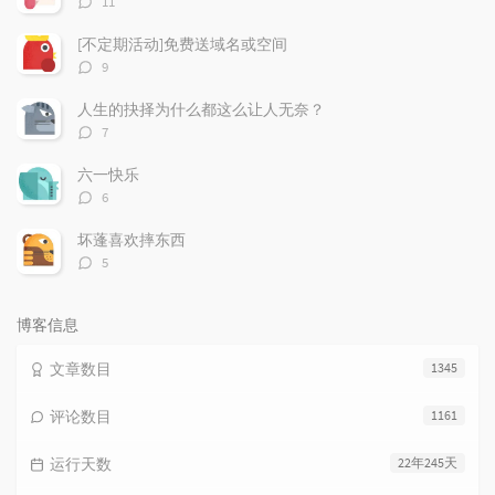
11
论
数：
[不定期活动]免费送域名或空间
评
9
论
数：
人生的抉择为什么都这么让人无奈？
评
7
论
数：
六一快乐
评
6
论
数：
坏蓬喜欢摔东西
评
5
论
数：
博客信息
文章数目
1345
评论数目
1161
运行天数
22年245天