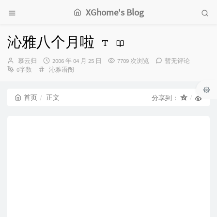
XGhome's Blog
沁雅八个月啦
博
发
慕云归
2006 年 04 月 25 日
7709 次浏览
暂无评论
主：
分
布
0字数
沁雅语阁
类：
时
间：
首页
正文
分享到：