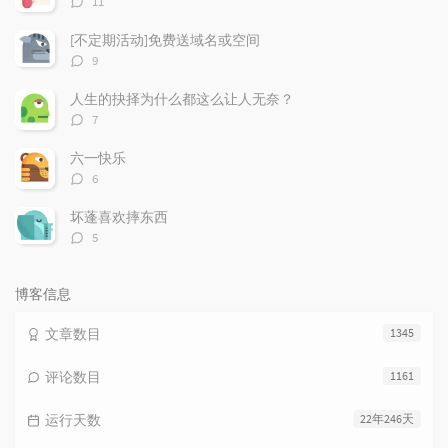
11
论
数：
[不定期活动]免费送域名或空间
评
9
论
数：
人生的抉择为什么都这么让人无奈？
评
7
论
数：
六一快乐
评
6
论
数：
坏蓬喜欢摔东西
评
5
论
数：
博客信息
文章数目
1345
评论数目
1161
运行天数
22年246天