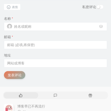
私密评论
表情
名称
*
🎲
邮箱
*
地址
发表评论
热
最
随
门
新
机
文
评
文
博客早已不再流行
章
论
章
评