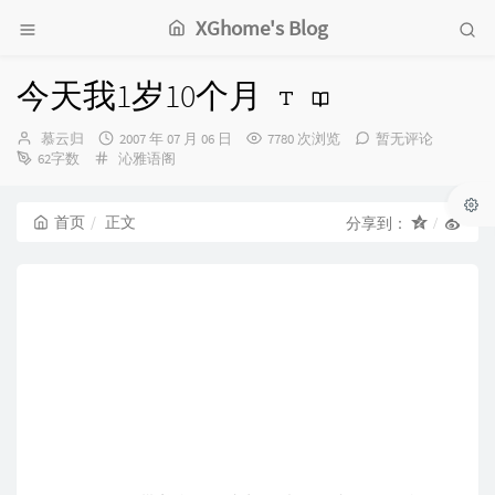
XGhome's Blog
今天我1岁10个月
博
发
慕云归
2007 年 07 月 06 日
7780 次浏览
暂无评论
主：
分
布
62字数
沁雅语阁
类：
时
间：
首页
正文
分享到：