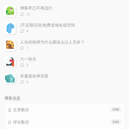
门
新
机
文
评
文
博客早已不再流行
章
论
章
评
11
论
数：
[不定期活动]免费送域名或空间
评
9
论
数：
人生的抉择为什么都这么让人无奈？
评
7
论
数：
六一快乐
评
6
论
数：
坏蓬喜欢摔东西
评
5
论
数：
博客信息
文章数目
1345
评论数目
1161