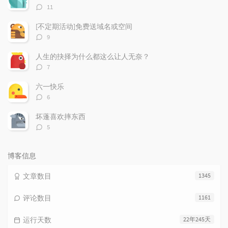
章
论
章
评
11
论
数：
[不定期活动]免费送域名或空间
评
9
论
数：
人生的抉择为什么都这么让人无奈？
评
7
论
数：
六一快乐
评
6
论
数：
坏蓬喜欢摔东西
评
5
论
数：
博客信息
文章数目
1345
评论数目
1161
运行天数
22年245天