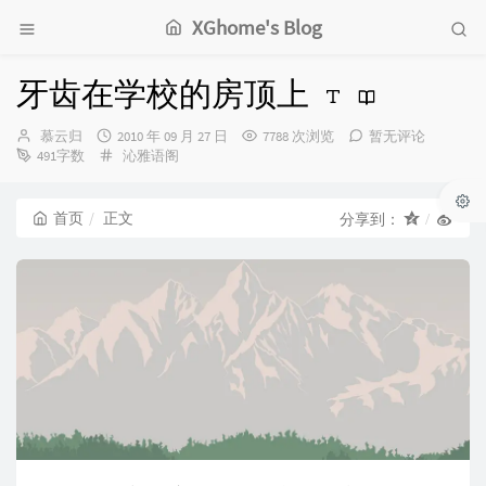
XGhome's Blog
牙齿在学校的房顶上
博
发
慕云归
2010 年 09 月 27 日
7788 次浏览
暂无评论
主：
布
分
491字数
沁雅语阁
时
类：
间：
首页
正文
分享到：