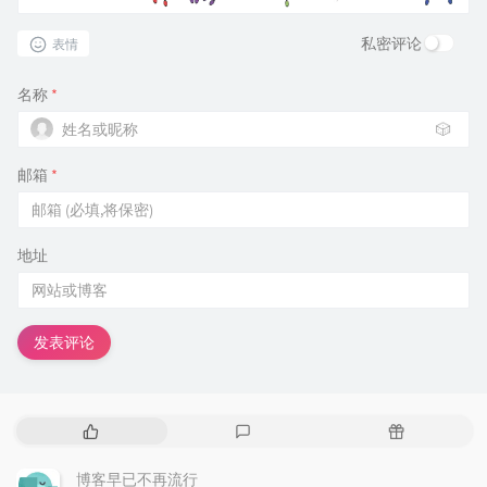
私密评论
表情
名称
*
🎲
邮箱
*
地址
发表评论
热
最
随
门
新
机
文
评
文
博客早已不再流行