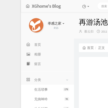
XGhome's Blog
再游汤池
孝感之家
RSS
博
发
慕云归
2011
主：
布
时
间：
首页
首页
正文
相册
留言
分类
生活琐事
176
无病呻吟
91