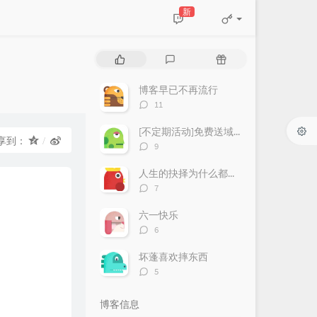
新
热
最
随
门
新
机
文
评
文
博客早已不再流行
章
论
章
评
11
论
数：
[不定期活动]免费送域名或空间
享到：
评
9
论
数：
人生的抉择为什么都这么让人无奈？
评
7
论
数：
六一快乐
评
6
论
数：
坏蓬喜欢摔东西
评
5
论
数：
博客信息