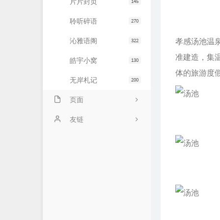
片片封页
145
聆听碎语
270
沁雅语阁
孝感汤池温泉
322
准建造，集
皓宇小窝
130
体的旅游度
无岸札记
200
页面
友情链接
友链
文章归档
JiaYu Blog
推荐主机
谷子猫的博客
关于博客
有个博客