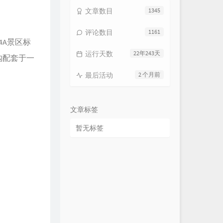
文章数目
1345
评论数目
1161
4A景区标
运行天数
22年243天
购配套于一
最后活动
2 个月前
文章标签
暂无标签