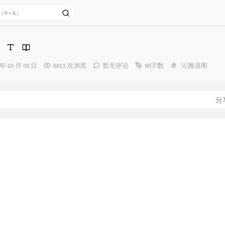
分
 年 03 月 09 日
8813 次浏览
暂无评论
90字数
沁雅语阁
类：
分