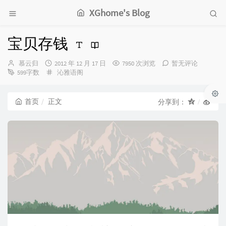
XGhome's Blog
宝贝存钱
博
发
慕云归
2012 年 12 月 17 日
7950 次浏览
暂无评论
主：
布
分
599字数
沁雅语阁
时
类：
间：
首页
正文
分享到：