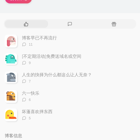
热
最
随
门
新
机
文
评
文
博客早已不再流行
章
论
章
评
11
论
数：
[不定期活动]免费送域名或空间
评
9
论
数：
人生的抉择为什么都这么让人无奈？
评
7
论
数：
六一快乐
评
6
论
数：
坏蓬喜欢摔东西
评
5
论
数：
博客信息