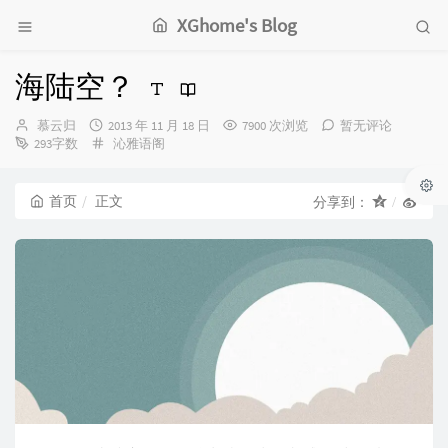
XGhome's Blog
海陆空？
博
发
慕云归
2013 年 11 月 18 日
7900 次浏览
暂无评论
主：
布
分
293字数
沁雅语阁
时
类：
间：
首页
正文
分享到：