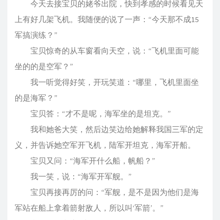
今天去接宝贝的姥爷出院，快到孝感的时候看见天
上有好几架飞机。我随便的说了一声：“今天那不成15
军搞演练？”
宝贝惊奇的从车窗看向天空，说：“飞机里面可能
坐的的是空军？”
我一听觉得好笑，开玩笑道：“哪里，飞机里面坐
的是海军？”
宝贝答：“才不是呢，海军坐的是坦克。”
我和她爸大笑，然后边笑边给她解释我国三军的定
义，并告诉她空军开飞机，陆军开坦克，海军开船。
宝贝又问：“海军开什么船，帆船？”
我一笑，说：“海军开军舰。”
宝贝再接再厉的问：“军舰，是不是因为他们是海
军站在船上拿着箭射敌人，所以叫‘军箭’。”