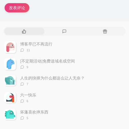
发表评论
热
最
随
门
新
机
文
评
文
博客早已不再流行
章
论
章
评
11
论
数：
[不定期活动]免费送域名或空间
评
9
论
数：
人生的抉择为什么都这么让人无奈？
评
7
论
数：
六一快乐
评
6
论
数：
坏蓬喜欢摔东西
评
5
论
数：