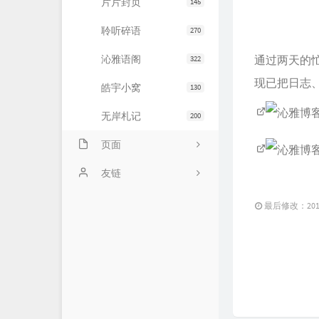
片片封页
145
聆听碎语
270
沁雅语阁
通过两天的忙碌
322
现已把日志
皓宇小窝
130
无岸札记
200
页面
友情链接
友链
文章归档
JiaYu Blog
最后修改：2018 
推荐主机
谷子猫的博客
关于博客
有个博客