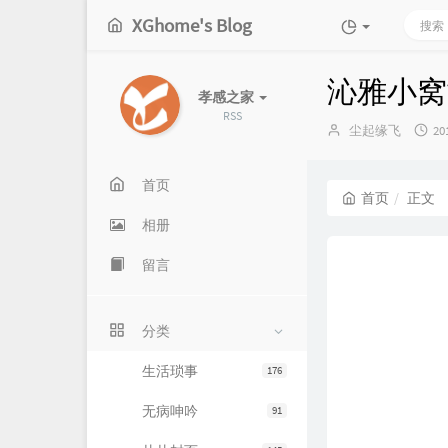
XGhome's Blog
沁雅小窝
孝感之家
RSS
博
发
尘起缘飞
20
主：
布
时
间
首页
首页
正文
相册
留言
分类
生活琐事
176
无病呻吟
91