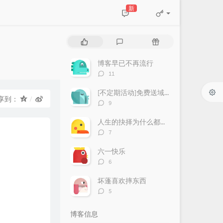
新
热
最
随
门
新
机
文
评
文
博客早已不再流行
章
论
章
评
11
论
数：
[不定期活动]免费送域名或空间
享到：
评
9
论
数：
人生的抉择为什么都这么让人无奈？
评
7
论
数：
六一快乐
评
6
论
数：
坏蓬喜欢摔东西
评
5
论
数：
博客信息