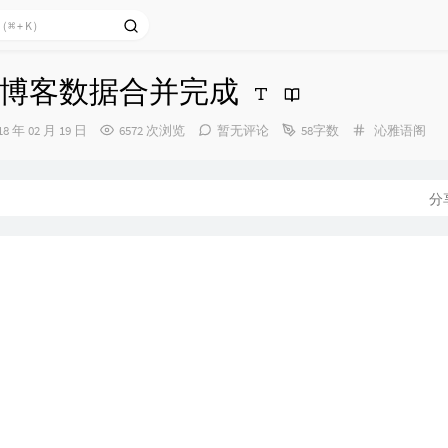
博客数据合并完成
分
18 年 02 月 19 日
6572 次浏览
暂无评论
58字数
沁雅语阁
类：
：
分