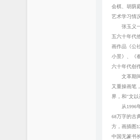
会棋、胡荫
艺术学习情
张玉义一生
五六十年代
画作品《公
小景》、《
六十年代创
文革期间，
又重操画笔
界，和“文
从1996
68万字的古
方，画插图1
中国无篆书