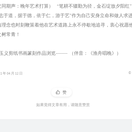
期声：晚年艺术打算） “笔耕不辍勤为径，金石绽放夕阳红”
“志于道，据于德，依于仁，游于艺”作为自己安身立命和做人求
值理念也时刻鞭策着他在艺术道路上永不停歇地追寻，衷心祝愿
之树常青！
-张玉义剪纸书画篆刻作品浏览-------- （伴音：《渔舟唱晚》）
©
年 04 月 12 日
赞
如果觉得文章有用，请随意赞赏