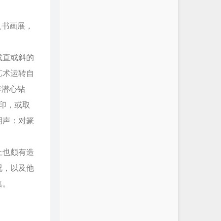
人书画展，
或直或斜的
艺术运转自
年潜心钻
印，或取
期声：对篆
上也颇有造
况，以及他
集。