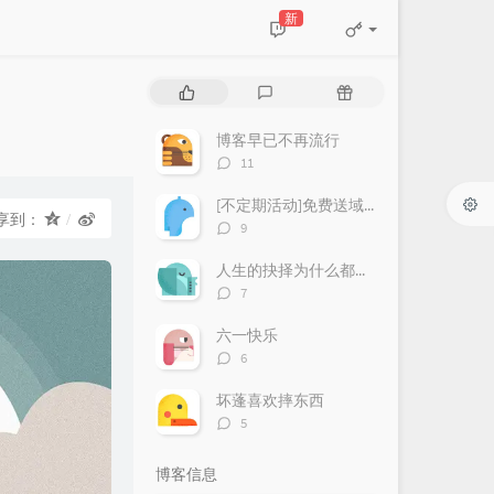
新
热
最
随
门
新
机
文
评
文
博客早已不再流行
章
论
章
评
11
论
数：
[不定期活动]免费送域名或空间
享到：
评
9
论
数：
人生的抉择为什么都这么让人无奈？
评
7
论
数：
六一快乐
评
6
论
数：
坏蓬喜欢摔东西
评
5
论
数：
博客信息