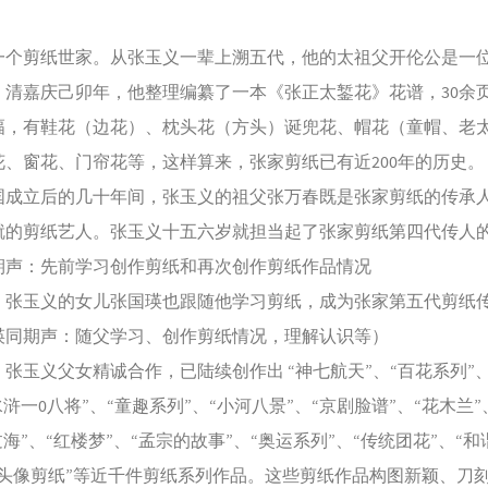
剪纸世家。从张玉义一辈上溯五代，他的太祖父开伦公是一
，清嘉庆己卯年，他整理编纂了一本《张正太錾花》花谱，30余
幅，有鞋花（边花）、枕头花（方头）诞兜花、帽花（童帽、老
花、窗花、门帘花等，这样算来，张家剪纸已有近200年的历史。
国成立后的几十年间，张玉义的祖父张万春既是张家剪纸的传承
就的剪纸艺人。张玉义十五六岁就担当起了张家剪纸第四代传人
期声：先前学习创作剪纸和再次创作剪纸作品情况
玉义的女儿张国瑛也跟随他学习剪纸，成为张家第五代剪纸
期声：随父学习、创作剪纸情况，理解认识等）
玉义父女精诚合作，已陆续创作出 “神七航天”、“百花系列”、
水浒一0八将”、“童趣系列”、“小河八景”、“京剧脸谱”、“花木兰”
过海”、“红楼梦”、“孟宗的故事”、“奥运系列”、“传统团花”、“和
席头像剪纸”等近千件剪纸系列作品。这些剪纸作品构图新颖、刀