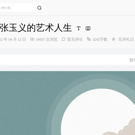
张玉义的艺术人生
分
11 年 04 月 12 日
14507 次浏览
暂无评论
3242字数
无岸札记
类：
：
分