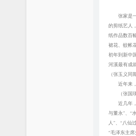
张家是一个
的剪纸艺人
纸作品数百
裙花、蚊帐
初年到新中
河溪最有成
（张玉义同
近年来，张
（张国瑛同
近几年，张
与董永”、“
人”、“八仙
“毛泽东主