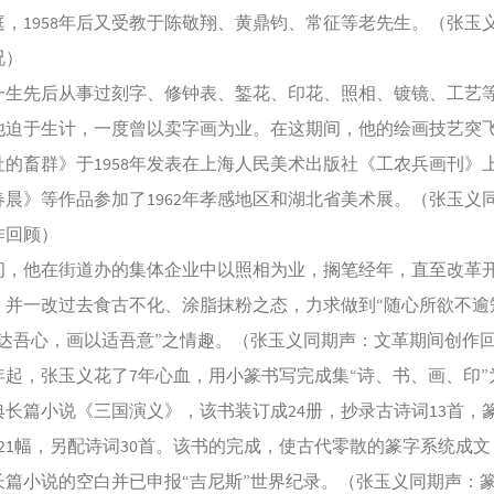
庭，1958年后又受教于陈敬翔、黄鼎钧、常征等老先生。（张玉
况）
先后从事过刻字、修钟表、錾花、印花、照相、镀镜、工艺
他迫于生计，一度曾以卖字画为业。在这期间，他的绘画技艺突
社的畜群》于1958年发表在上海人民美术出版社《工农兵画刊》
春晨》等作品参加了1962年孝感地区和湖北省美术展。（张玉义
作回顾）
他在街道办的集体企业中以照相为业，搁笔经年，直至改革
，并一改过去食古不化、涂脂抹粉之态，力求做到“随心所欲不逾
以达吾心，画以适吾意”之情趣。（张玉义同期声：文革期间创作
年起，张玉义花了7年心血，用小篆书写完成集“诗、书、画、印”
典长篇小说《三国演义》，该书装订成24册，抄录古诗词13首，篆
21幅，另配诗词30首。该书的完成，使古代零散的篆字系统成
长篇小说的空白并已申报“吉尼斯”世界纪录。（张玉义同期声：