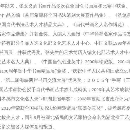
90年以来，张玉义的书画作品多次在全国性书画展和比赛中获金
分作品入编《首届希望杯全国书法篆刻大展赛作品集》、《洗笔
中国当代书法艺术人才精品大典》、《当代书画名人名作博览》
名家作品选集》并获金奖。入编人民画报《中华翰墨名家作品博
还有部分作品入选文化部文化艺术人才中心、中国文联1999年
”书画展，并获优秀奖。张先生的艺术简历入编文化部艺术人才中
艺术名人大典》、《中国当代创业英才》2000年珍藏版。2004年
100周年暨中华书画精品展”金奖，“庆祝中华人民共和国成立5
，“第二届海峡两岸书画交流大展”优秀奖；２００５年“手写《
国艺术家协会授予当代书画艺术杰出成就奖；2006年其艺术成就
孝感市文化名人录”和“湖北省年鉴”；2008年被湖北省政府评为
2010年荣获全国楹联书法绘画邀请展“联墨创意奖”，被孝感市
化拔尖人才，同年9月被湖北省民间文艺家协会命名为湖北省工艺
还多次被各大媒体竞相报道。