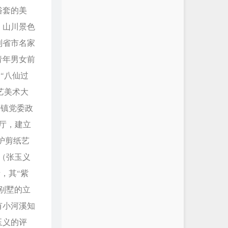
俗套的美
；山川景色
到省市名家
青年男女前
“八仙过
艺美术大
河镇党委政
厅，建立
护剪纸艺
（张玉义
，其“紫
别墅的立
有小河溪知
玉义的评