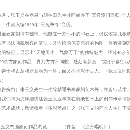
2月，张玉义在孝昌与胡在田先生共同举办了“喜迎澳门回归”个
二生肖入编1999年“玉兔争春”台历。
石篆刻情有独钟。他能在一方小小的印石上，仅仅依靠几根
既有书法洒脱飘逸的笔法，又含绘画优美完好的构图，兼有雕刻
的特征，显示出“天地虽小，气象万千”的独特魅力。经过40余
300余方篆刻作品，真乃方方不同貌，处处有新意，或出于秦玺汉
，善于将古意和新意融为一体，而又不拘泥于古人。（张玉义同
法）
旁白）张玉义先生一生除精通书画篆刻艺术外，在剪纸艺术
目我们将为您详细讲述张玉义近年来在剪纸艺术上的创作传承情
的艺术成就，敬请收看《多彩孝昌》之《张玉义的艺术人生》下
--张玉义书画篆刻作品浏览--------- （伴音：《渔舟唱晚》）