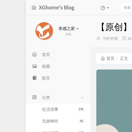
XGhome's Blog
【原创】
孝感之家
RSS
博
发
与时舒卷
20
主：
布
时
间
首页
首页
正文
相册
留言
分类
生活琐事
176
无病呻吟
91