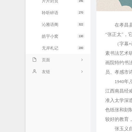
片片封页
145
聆听碎语
270
沁雅语阁
在孝昌县小
322
“张正太”，
皓宇小窝
130
（字幕+画
无岸札记
200
素书法艺术
页面
画院特约书
友情链接
友链
员、孝感市
1940年,
文章归档
JiaYu Blog
江西南昌经
推荐主机
谷子猫的博客
准入太学深
关于博客
有个博客
色纸张和刻
较好的教育
张玉义自幼