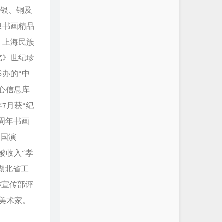
、银、铜及
泉书画精品
、上海民族
览》世纪珍
举办的“中
心信息库
7月获“纪
5周年书画
三国演
被收入“孝
湖北省工
委宣传部评
美术家。