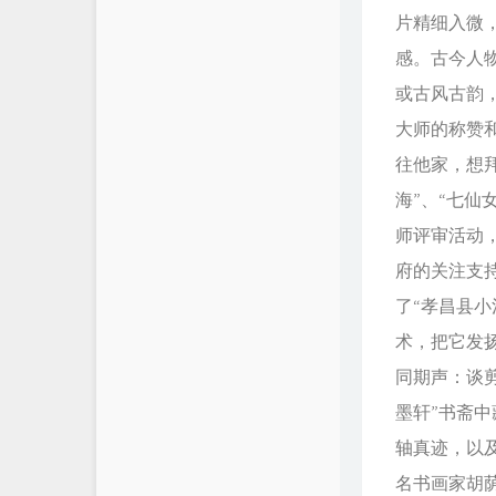
片精细入微
感。古今人
或古风古韵
大师的称赞
往他家，想
海”、“七仙
师评审活动
府的关注支
了“孝昌县
术，把它发
同期声：谈
墨轩”书斋
轴真迹，以
名书画家胡