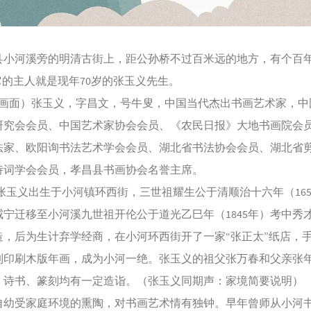
河溪旁的明清古街上，距公孙桥不过百米远的地方，有个百
它的主人就是现年70岁的张玉义先生。
面）张玉义，字昌文，号牛叟，中国当代杰出书画艺术家，中
研究会会员、中国艺术家协会会员、《农民日报》大地书画院会
法家、欧阳询书法艺术学会会员、湖北省书法协会会员、湖北省
诗词学会会员，孝昌县书画协会名誉主席。
张玉义出生于小河镇环西街，三世祖耀生公于清顺治十六年（165
咸宁迁移至小河溪九世祖开伦公于道光乙巳年（1845年）考中秀
造，后为生计弃学经商，在小河环西街开了一家“张正太”纸店，
制印刷木版年画，成为小河一绝。张玉义的祖父张万春和父亲张
，诗书、篆刻均有一定造诣。（张玉义同期声：家境简要说明）
受家庭环境的熏陶，对书画艺术情有独钟。早年曾师从小河