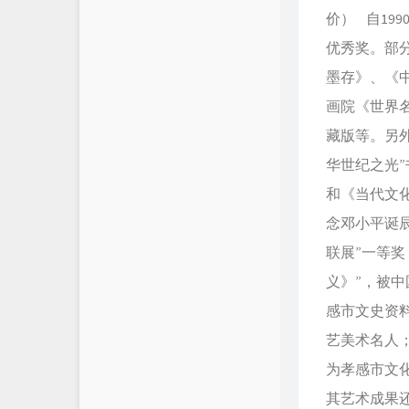
价） 自19
优秀奖。部
墨存》、《
画院《世界
藏版等。另外
华世纪之光
和《当代文化
念邓小平诞辰
联展”一等奖
义》”，被中
感市文史资料
艺美术名人；
为孝感市文
其艺术成果