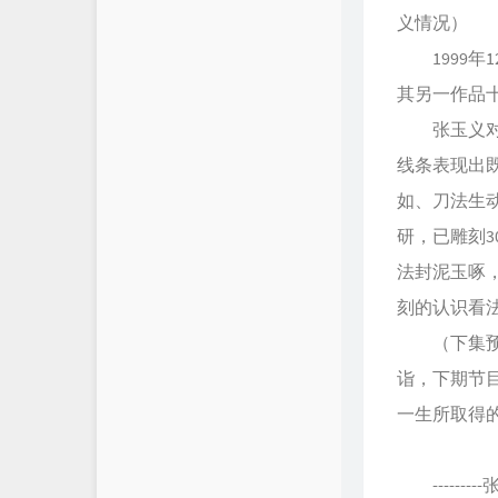
义情况）
1999年1
其另一作品十
张玉义对金
线条表现出
如、刀法生动
研，已雕刻
法封泥玉啄
刻的认识看
（下集预告
诣，下期节
一生所取得
-------