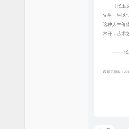
（张玉义同
先生一生以
这种人生价
常开，艺术
-------
最后修改：2011 