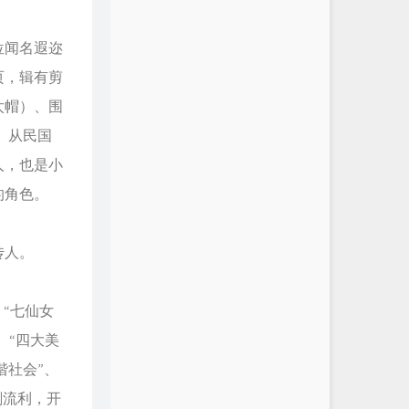
位闻名遐迩
页，辑有剪
太帽）、围
 从民国
人，也是小
的角色。
传人。
“七仙女
、“四大美
谐社会”、
刻流利，开