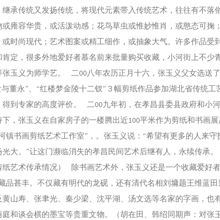
，继承传统又发扬传统，将现代元素带入传统艺术，往往有不落
物或雍容华贵，或活泼动感；花鸟草虫或惟妙惟肖，或憨态可掬
，或时尚现代；艺术图案或精工细作，或抽象大气。许多作品受
和肯定，很多外地爱好者慕名前来批量购买收藏，小河街上不少
拜张玉义为师学艺。 二00八年农历正月十六，张玉义父女选送了
女与董永”、“红楼梦金陵十二钗”３幅剪纸作品参加湖北省传统工
，得到专家的高度评价。 二00九年初，在孝昌县委县政府和小
持下，张玉义在自家房子的一楼腾出近100平米作为剪纸和书画展
小河镇书画剪纸艺术工作室”，。张玉义说：“希望有更多的人来守
扬光大。”让这门濒临消失的孝昌民间艺术后继有人，永续传承。
剪纸艺术传承情况） 除书画艺术外，张玉义还是一个收藏爱好者
中藏品甚丰。不仅藏有明代的龙砚，还有清代名相刘墉题王维蓝田
及黄山寿、张聿光、秦少梁、沈平湖、汤文选等名家的字画，也
荫庭和谈会棋的墨宝等贵重文物。（胡在田、韩绍同期声：对张