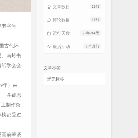
文章数目
1345
评论数目
1161
年老字号
运行天数
22年244天
国古代怀
最后活动
2 个月前
员、南岭书
剪纸学会会
文章标签
暂无标签
9年）由
才，并被恩
手工制作杂
年榜都受过
书画前辈谈