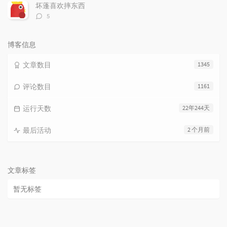
数：
坏蓬喜欢摔东西
评
5
论
数：
博客信息
文章数目
1345
评论数目
1161
运行天数
22年244天
最后活动
2 个月前
文章标签
暂无标签