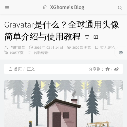
XGhome's Blog
Gravatar是什么？全球通用头像
简单介绍与使用教程
博
发
与时舒卷
2019 年 03 月 14 日
3620 次浏览
暂无评论
主：
分
布
1083字数
聆听碎语
类：
时
间：
首页
正文
分享到：