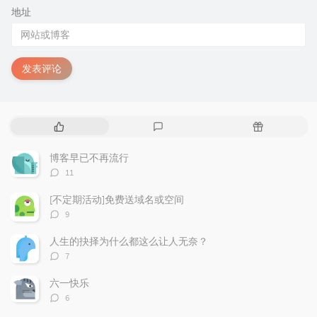
地址
发表评论
热
最
随
门
新
机
文
评
文
博客早已不再流行
章
论
章
评
11
论
数：
[不定期活动]免费送域名或空间
评
9
论
数：
人生的抉择为什么都这么让人无奈？
评
7
论
数：
六一快乐
评
6
论