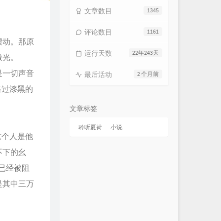
文章数目
1345
评论数目
1161
摆动。那原
运行天数
22年243天
微光。
是一切声音
最后活动
2 个月前
略过漆黑的
文章标签
聆听夏荷
小说
这个人是他
不下的幺
已经被阻
是其中三万