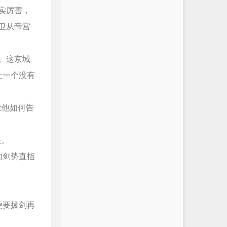
实厉害，
卫从帝宫
。这京城
让一个没有
让他如何告
去。
的剑势直指
便要拔剑再