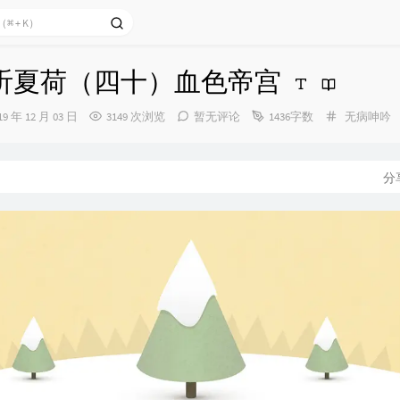
聆听夏荷（四十）血色帝宫
分
19 年 12 月 03 日
3149 次浏览
暂无评论
1436字数
无病呻吟
类：
：
分