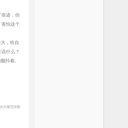
了痕迹，但
，害怕这个
长大，给自
在说什么？
的颤抖着。
 允许规范转载