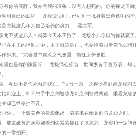
有你的底牌，我亦有我的准备，没有人想死的。你的臻龙卫确
会动用自己的底牌。”龙毅说话间，已可见一批身着黑色铁甲的护
这是龙毅这几年为自己培养的势力——黑龙军。
龙卫就这几人？就算今天本王败了，龙毅小儿你以为你就赢了
早已在本王的控制之中，本王就算身亡，也要睁着眼看着你如何
运作起来。”龙睿眼中肃杀之气更重，癫狂之势更胜。
疆也是你的家园呀！”龙毅痛心疾首，世间纵有千言万语，却
相。
，今日不是你死就是我亡。”话音一落，龙睿便举剑超龙毅刺
剑迎上，却不想手中之剑被臻龙剑之剑劈成两截。眼看龙睿
龙睿却已经格挡不及。
快，一个嫩黄色的身影飘起，堪堪抵在臻龙剑与龙毅之间。
那道嫩黄的身影迎着剑尖紧紧抓住了臻龙剑。龙睿稍一定神
来的一掌拍开。