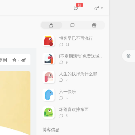
新
热
最
随
门
新
机
文
评
文
博客早已不再流行
章
论
章
评
11
论
数：
[不定期活动]免费送域名或空间
享到：
评
9
论
数：
人生的抉择为什么都这么让人无奈？
评
7
论
数：
六一快乐
评
6
论
数：
坏蓬喜欢摔东西
评
5
论
数：
博客信息