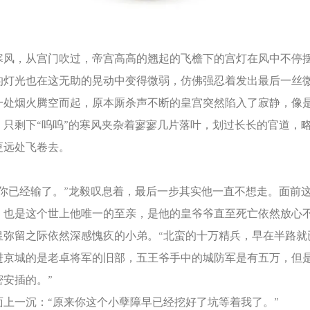
，从宫门吹过，帝宫高高的翘起的飞檐下的宫灯在风中不停
的灯光也在这无助的晃动中变得微弱，仿佛强忍着发出最后一丝
烟火腾空而起，原本厮杀声不断的皇宫突然陷入了寂静，像
。只剩下“呜呜”的寒风夹杂着寥寥几片落叶，划过长长的官道，
更远处飞卷去。
已经输了。”龙毅叹息着，最后一步其实他一直不想走。面前
，也是这个世上他唯一的至亲，是他的皇爷爷直至死亡依然放心
皇弥留之际依然深感愧疚的小弟。“北蛮的十万精兵，早在半路就
进京城的是老卓将军的旧部，五王爷手中的城防军是有五万，但
密安插的。”
一沉：“原来你这个小孽障早已经挖好了坑等着我了。”