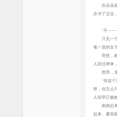
在朵朵血色
步冲了过去
“不~~~~
只见一个妇
奄一息的女
突然，她连
人回过神来
然而，龙睿
“你这个混
呀，你怎么
人却早已被
匆匆赶来的
起来。夏荷