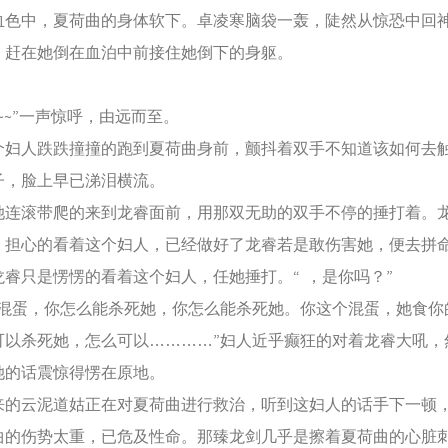
中，夏荷曲的身体软下。卓凌寒脑袋一轰，陡然从惊恐中回
，赶在她倒在血泊中前接住她倒下的身躯。
~~”一声惊呼，由远而至。
人跌跌撞撞的跑到夏荷曲身前，颤抖着双手不知道该如何去
子，脸上早已涕泪横流。
滚带爬的来到龙睿面前，用那双无助的双手不停的捶打着。
，担心的看着这个妇人，已经做好了龙睿若是敢伤害她，便去拼
只是愣愣的看着这个妇人，任她捶打。“ ，是你吗？”
蛋，你怎么能杀死她，你怎么能杀死她。你这个混蛋，她食你
可以杀死她，怎么可以…………”妇人近乎癫狂的对着龙睿大吼，
她的话震惊得愣在原地。
云泥道姑正在对夏荷曲进行救治，听到这妇人的话手下一顿
曲的伤势太重，已危及性命。那臻龙剑几乎是擦着夏荷曲的心脏