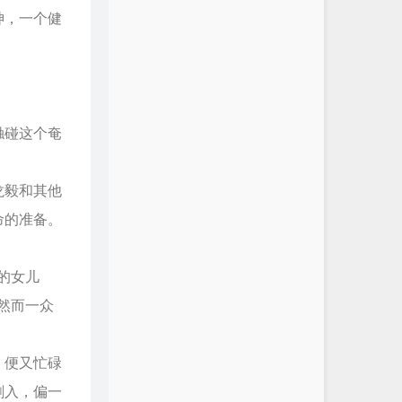
神，一个健
触碰这个奄
龙毅和其他
命的准备。
的女儿
然而一众
，便又忙碌
刺入，偏一