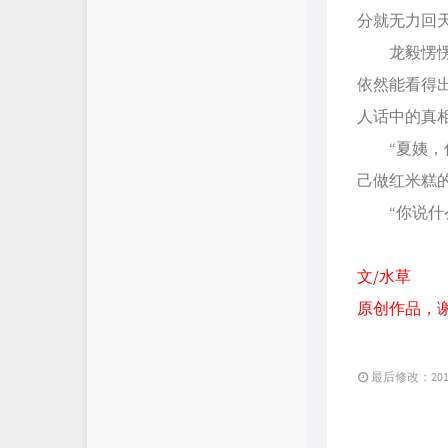
分就无力回
龙毅愣愣的
依然能看得
人话中的真
“夏姨，你
己做红米糕
“你说什么
文/水草
原创作品，
最后修改：2019 