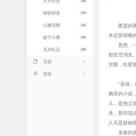
片片封页
145
聆听碎语
270
沁雅语阁
萧瑟的寒风
322
本还算明晰
皓宇小窝
130
忽然，一处
无岸札记
200
都凭空消失
页面
宫殿，向那
友情链接
友链
“皇叔，你
文章归档
JiaYu Blog
嫡亲的小叔
推荐主机
谷子猫的博客
儿，是他父
关于博客
有个博客
杀，那些混
人马是朕秘
龙睿的面上