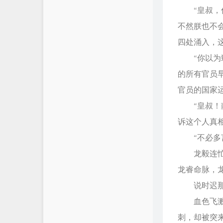
“皇叔，你
不然朕也不
四处涌入，
“你以为臻
的所有官员
官员的国家
“皇叔！南
诉这个人真
“不必多言
龙毅连忙抬
龙睿命脉，
说时迟那时
血色飞溅，
刺，却被突