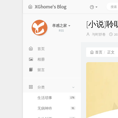
XGhome's Blog
[小说]
孝感之家
RSS
博
发
与时舒卷
20
主：
布
时
间
首页
首页
正文
相册
留言
分类
生活琐事
176
无病呻吟
91